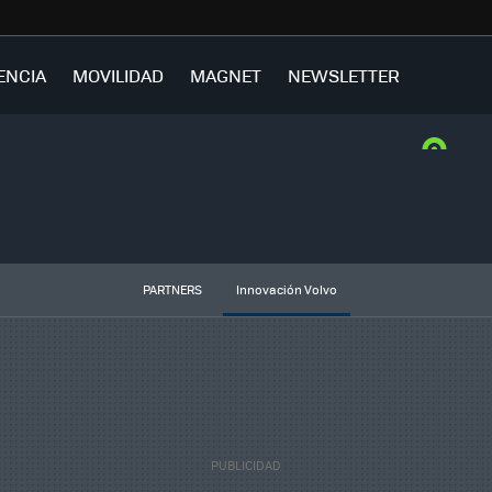
ENCIA
MOVILIDAD
MAGNET
NEWSLETTER
PARTNERS
Innovación Volvo