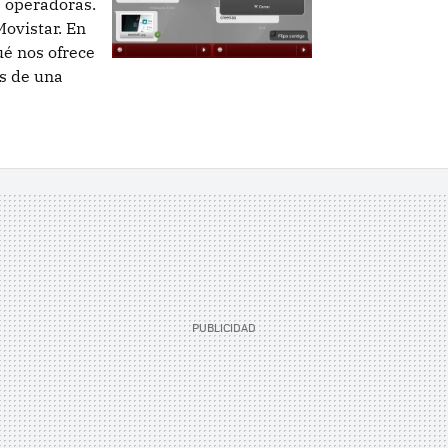
s operadoras.
Movistar. En
é nos ofrece
ás de una