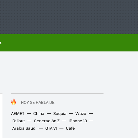
HOY SE HABLA DE
AEMET
China
Sequía
Waze
Fallout
Generación Z
iPhone 18
Arabia Saudí
GTA VI
Café