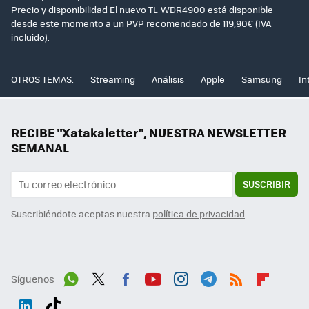
Precio y disponibilidad El nuevo TL-WDR4900 está disponible
desde este momento a un PVP recomendado de 119,90€ (IVA
incluido).
OTROS TEMAS:
Streaming
Análisis
Apple
Samsung
In
RECIBE "Xatakaletter", NUESTRA NEWSLETTER
SEMANAL
SUSCRIBIR
Suscribiéndote aceptas nuestra
política de privacidad
Síguenos
Wh
Twit
Fac
You
Inst
Tele
RSS
Flip