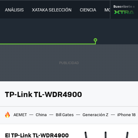
Suscríbete a
ANÁLISIS
XATAKA SELECCIÓN
CIENCIA
MOVILIDAD
TP-Link TL-WDR4900
HOY SE HABLA DE
AEMET
China
Bill Gates
Generación Z
iPhone 18
El TP-Link TL-WDR4900