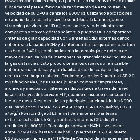
(www.smallnetbuilder.com). Su potente CPU se convierte en el pilar
fundamental para el formidable rendimiento de este router. La
velocidad de su CPU alcanza los 800MHz, utilizando aplicaciones
de ancho de banda intensivo, o sensibles a la latencia, como
streaming de video en HD o juegos online, y todo mientras se
comparten archivos y datos sobre sus puertos USB compartidos.
Antenas de gran capacidad Con 3 antenas 5dBi externas dando
cobertura a la banda 5GHz y 3 antenas internas que dan cobertura
a la banda 2.4GHz, combinados con la tecnología de antena de
mayor calidad, se puede mantener una gran velocidad incluso en
largas distancias. Esto proporciona a los usuarios una increíble
cobertura inalámbrica y gran fiabilidad desde cualquier lugar
dentro de su hogar u oficina. Finalmente, con los 2 puertos USB 2.0
multifuncionales, los usuarios pueden compartir impresoras,
archivos y medios con diferentes dispositivos a través de la red
local o a través del servidor FTP, cuando el usuario se encuentra
fuera de casa. Resumen de las principales funcionalidades N900,
dual band concurrente: 2.4GHz 450Mbps + 5GHz 450Mbps, 802.11
a/b/g/n Puertos Gigabit Ethernet Seis antenas: 3 antenas
externas extraíbles 5Bdi y 3 antenas internas CPU de alto
rendimiento, 800MHz Tecnología hardware NAT: La velocidad
entre WAN y LAN hasta 900Mbps+ 2 puertos USB 2.0: el puerto
USB soporta impresoras/FTP/Media/Servidor de almacenamiento