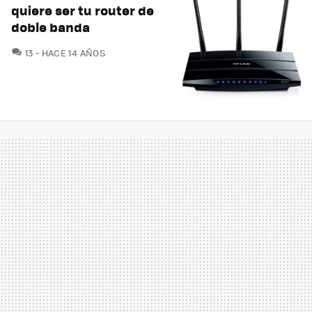
quiere ser tu router de
doble banda
COMENTARIOS
13
HACE 14 AÑOS