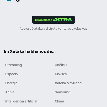
ats
ter
ebo
tub
agr
gra
boa
Link
Tikt
App
ok
e
am
m
rd
edI
ok
Suscríbete a
n
Apoya a Xataka y disfruta ventajas exclusivas
En Xataka hablamos de...
Streaming
Análisis
Espacio
Móviles
Energía
Xataka Movilidad
Apple
Samsung
Inteligencia artificial
China