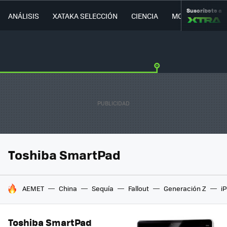
Suscríbete a
ANÁLISIS
XATAKA SELECCIÓN
CIENCIA
MOVILIDAD
Toshiba SmartPad
HOY SE HABLA DE
AEMET
China
Sequía
Fallout
Generación Z
i
Toshiba SmartPad