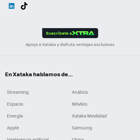
Wh
Twit
Fac
You
Inst
Tele
RSS
Flip
ats
ter
ebo
tub
agr
gra
boa
Link
Tikt
App
ok
e
am
m
rd
edI
ok
Suscríbete a
n
Apoya a Xataka y disfruta ventajas exclusivas
En Xataka hablamos de...
Streaming
Análisis
Espacio
Móviles
Energía
Xataka Movilidad
Apple
Samsung
Inteligencia artificial
China