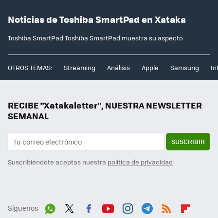
Noticias de Toshiba SmartPad en Xataka
Toshiba SmartPad:Toshiba SmartPad muestra su aspecto
OTROS TEMAS:
Streaming
Análisis
Apple
Samsung
In
RECIBE "Xatakaletter", NUESTRA NEWSLETTER
SEMANAL
SUSCRIBIR
Suscribiéndote aceptas nuestra
política de privacidad
Síguenos