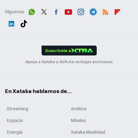
Síguenos
Wh
Twit
Fac
You
Inst
Tele
RSS
Flip
ats
ter
ebo
tub
agr
gra
boa
Link
Tikt
App
ok
e
am
m
rd
edI
ok
Suscríbete a
n
Apoya a Xataka y disfruta ventajas exclusivas
En Xataka hablamos de...
Streaming
Análisis
Espacio
Móviles
Energía
Xataka Movilidad