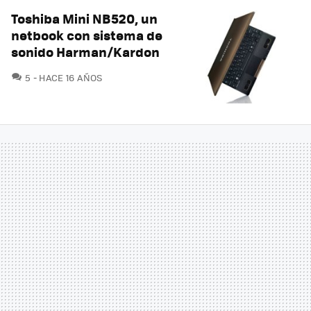
Toshiba Mini NB520, un
netbook con sistema de
sonido Harman/Kardon
COMENTARIOS
5
HACE 16 AÑOS