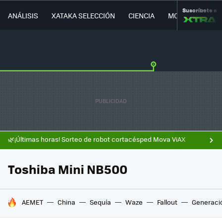
Suscríbete a
ANÁLISIS
XATAKA SELECCIÓN
CIENCIA
MOVILIDAD
🌿¡Últimas horas! Sorteo de robot cortacésped Mova ViAX
Toshiba Mini NB500
HOY SE HABLA DE
AEMET
China
Sequía
Waze
Fallout
Generaci