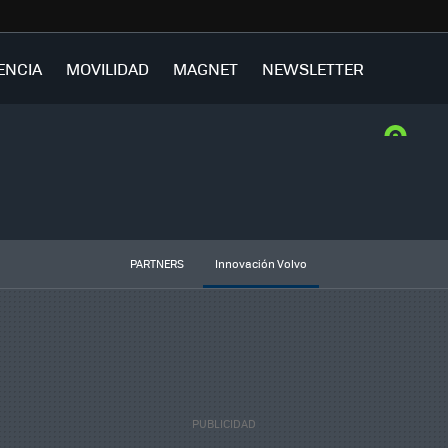
ENCIA
MOVILIDAD
MAGNET
NEWSLETTER
PARTNERS
Innovación Volvo