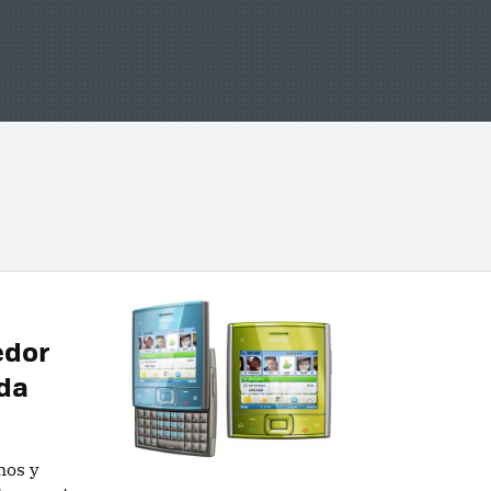
edor
ida
nos y