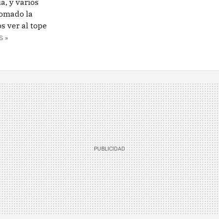
a, y varios
somado la
s ver al tope
S »