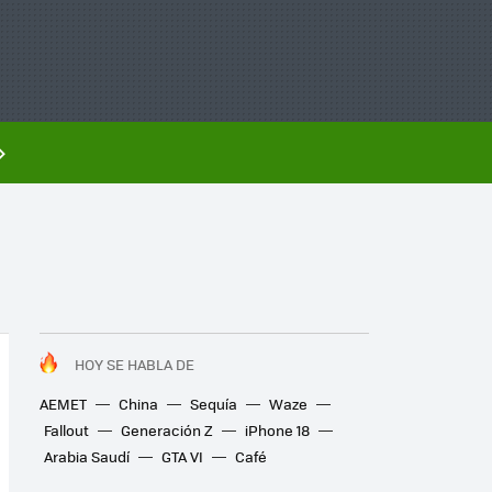
HOY SE HABLA DE
AEMET
China
Sequía
Waze
Fallout
Generación Z
iPhone 18
Arabia Saudí
GTA VI
Café