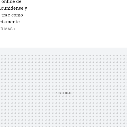
 online de
adounidense y
a trae como
ectamente
ER MÁS »