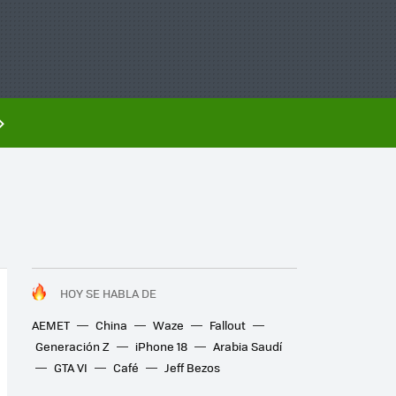
HOY SE HABLA DE
AEMET
China
Waze
Fallout
Generación Z
iPhone 18
Arabia Saudí
GTA VI
Café
Jeff Bezos