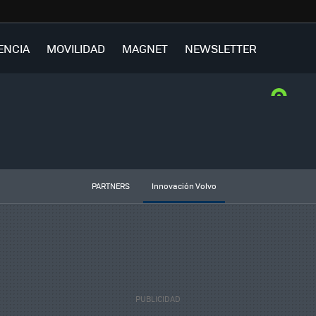
ENCIA
MOVILIDAD
MAGNET
NEWSLETTER
PARTNERS
Innovación Volvo