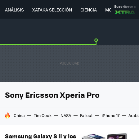
Suscríbete a
ANÁLISIS
XATAKA SELECCIÓN
CIENCIA
MOVILIDAD
Sony Ericsson Xperia Pro
HOY SE HABLA DE
China
Tim Cook
NASA
Fallout
iPhone 17
Arabi
Samsung Galaxy S II y los