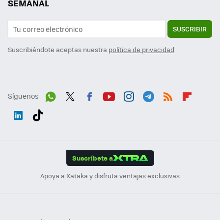
SEMANAL
SUSCRIBIR
Suscribiéndote aceptas nuestra
política de privacidad
Síguenos
Wh
Twit
Fac
You
Inst
Tele
RSS
Flip
ats
ter
ebo
tub
agr
gra
boa
Link
Tikt
App
ok
e
am
m
rd
edI
ok
Suscríbete a
n
Apoya a Xataka y disfruta ventajas exclusivas