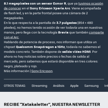
8.1 megapíxeles con un sensor Exmor R
, que ya
tuvimos ocasión
de conocer
en el
Sony Ericsson Xperia Arc
. Viene acompañada
de flash led, y en la parte frontal posee una cámara de 2
megapíxeles.
En lo que respecta a la pantalla de
3.7 pulgadas
(854 × 480
píxeles), no hemos tenido ocasión de ver todavía una en nuestras
manos, pero llega con la tecnología
Bravia
que también
comparte
con el Arc
.
Hablando de potencia de proceso, nos informan que utiliza un
chipset
Qualcomm Snapdragon a 1GHz
, todavía no sabemos el
modelo concreto. También dispone de
salida vídeo HDMI
. Por
ahora no hay noticias sobre precios o fechas de salida al
mercado, pero sabemos que estará disponible en tres colores:
negro, plateado y rojo.
Más información |
Sony Ericsson
.
OTROS TEMAS:
Streaming
Análisis
Apple
Samsung
In
RECIBE "Xatakaletter", NUESTRA NEWSLETTER