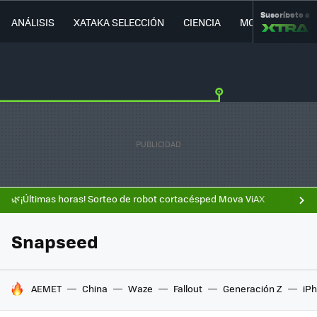
Suscríbete a
ANÁLISIS
XATAKA SELECCIÓN
CIENCIA
MOVILIDAD
🌿¡Últimas horas! Sorteo de robot cortacésped Mova ViAX
Snapseed
HOY SE HABLA DE
AEMET
China
Waze
Fallout
Generación Z
iPh