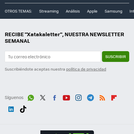
OTROS TEMAS:
Streaming
Análisis
Apple
Samsung
In
RECIBE "Xatakaletter", NUESTRA NEWSLETTER
SEMANAL
SUSCRIBIR
Suscribiéndote aceptas nuestra
política de privacidad
Síguenos
Wh
Twit
Fac
You
Inst
Tele
RSS
Flip
ats
ter
ebo
tub
agr
gra
boa
Link
Tikt
App
ok
e
am
m
rd
edI
ok