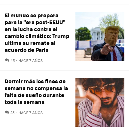
El mundo se prepara
para la "era post-EEUU"
en la lucha contra el
cambio climático: Trump
ultima su remate al
acuerdo de Paris
COMENTARIOS
43
HACE 7 AÑOS
Dormir más los fines de
semana no compensa la
falta de sueño durante
toda la semana
COMENTARIOS
25
HACE 7 AÑOS