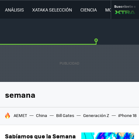
Suscríbete a
ANÁLISIS
XATAKA SELECCIÓN
CIENCIA
MOVILIDAD
semana
HOY SE HABLA DE
AEMET
China
Bill Gates
Generación Z
iPhone 18
Sabíamos que la Semana