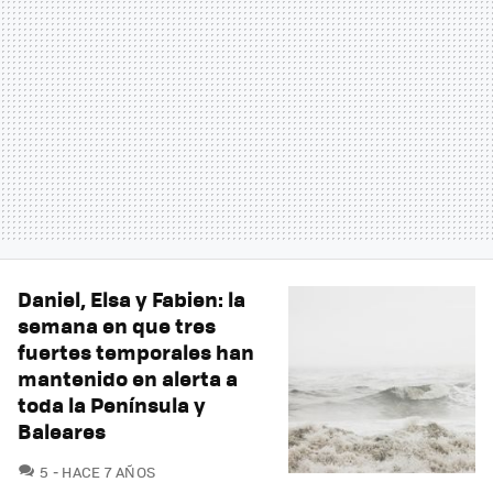
Daniel, Elsa y Fabien: la
semana en que tres
fuertes temporales han
mantenido en alerta a
toda la Península y
Baleares
COMENTARIOS
5
HACE 7 AÑOS