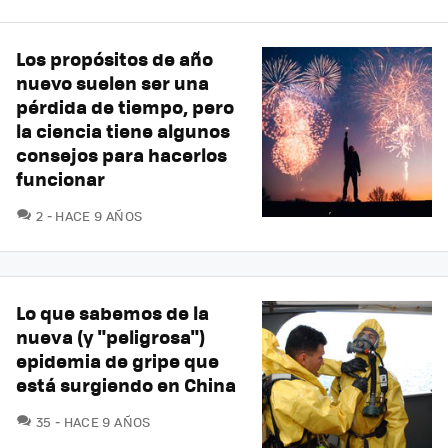
Los propósitos de año
nuevo suelen ser una
pérdida de tiempo, pero
la ciencia tiene algunos
consejos para hacerlos
funcionar
COMENTARIOS
2
HACE 9 AÑOS
Lo que sabemos de la
nueva (y "peligrosa")
epidemia de gripe que
está surgiendo en China
COMENTARIOS
35
HACE 9 AÑOS