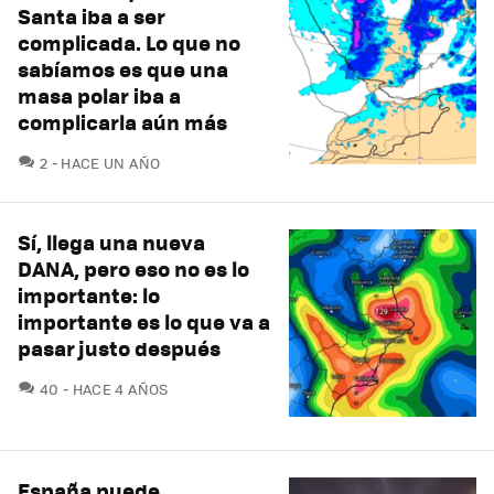
Santa iba a ser
complicada. Lo que no
sabíamos es que una
masa polar iba a
complicarla aún más
COMENTARIOS
2
HACE UN AÑO
Sí, llega una nueva
DANA, pero eso no es lo
importante: lo
importante es lo que va a
pasar justo después
COMENTARIOS
40
HACE 4 AÑOS
España puede