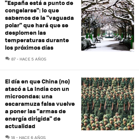
"España está a punto de
congelarse": lo que
sabemos de la "vaguada
polar" que hará que se
desplomen las
temperaturas durante
los próximos días
COMENTARIOS
87
HACE 5 AÑOS
El día en que China (no)
atacó a La India con un
microondas: una
escaramuza falsa vuelve
a poner las "armas de
energía dirigida" de
actualidad
COMENTARIOS
18
HACE 6 AÑOS