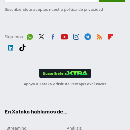
Suscribiéndote aceptas nuestra
política de privacidad
Síguenos
Wh
Twit
Fac
You
Inst
Tele
RSS
Flip
ats
ter
ebo
tub
agr
gra
boa
Link
Tikt
App
ok
e
am
m
rd
edI
ok
Suscríbete a
n
Apoya a Xataka y disfruta ventajas exclusivas
En Xataka hablamos de...
Streaming
Análisis