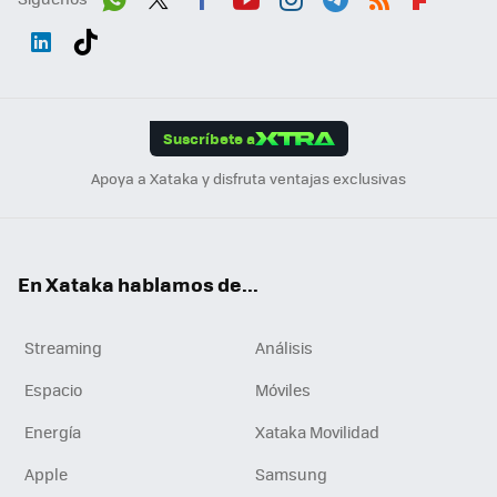
Wh
Twit
Fac
You
Inst
Tele
RSS
Flip
ats
ter
ebo
tub
agr
gra
boa
Link
Tikt
App
ok
e
am
m
rd
edI
ok
Suscríbete a
n
Apoya a Xataka y disfruta ventajas exclusivas
En Xataka hablamos de...
Streaming
Análisis
Espacio
Móviles
Energía
Xataka Movilidad
Apple
Samsung