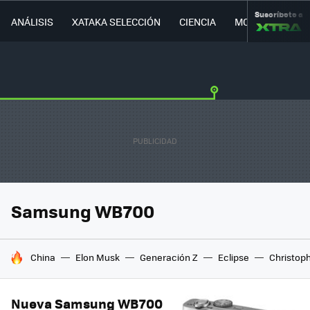
Suscríbete a
ANÁLISIS
XATAKA SELECCIÓN
CIENCIA
MOVILIDAD
Samsung WB700
HOY SE HABLA DE
China
Elon Musk
Generación Z
Eclipse
Christop
Nueva Samsung WB700