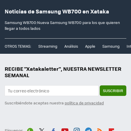
Noticias de Samsung WB700 en Xataka
Samsung WB700:Nueva Samsung WB700 para los que quieren
llegar a todos lados
OTROS TEMAS:
Streaming
Análisis
Apple
Samsung
In
RECIBE "Xatakaletter", NUESTRA NEWSLETTER
SEMANAL
SUSCRIBIR
Suscribiéndote aceptas nuestra
política de privacidad
Síguenos