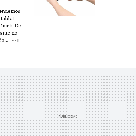
ntendemos
 tablet
Touch. De
cante no
a...
LEER