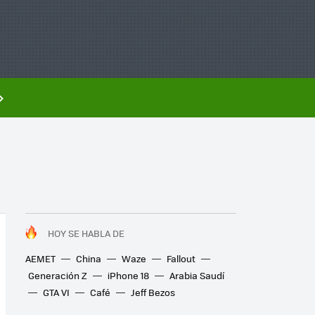
HOY SE HABLA DE
AEMET
China
Waze
Fallout
Generación Z
iPhone 18
Arabia Saudí
GTA VI
Café
Jeff Bezos