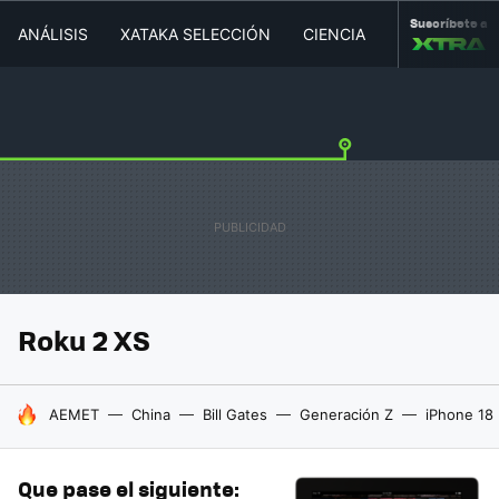
Suscríbete a
ANÁLISIS
XATAKA SELECCIÓN
CIENCIA
MOVILIDAD
Roku 2 XS
HOY SE HABLA DE
AEMET
China
Bill Gates
Generación Z
iPhone 18
Que pase el siguiente: