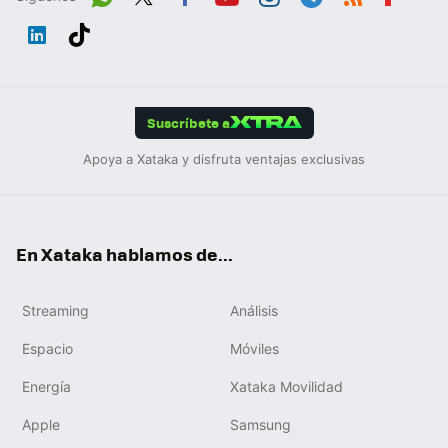
Wh
Twit
Fac
You
Inst
Tele
RSS
Flip
ats
ter
ebo
tub
agr
gra
boa
Link
Tikt
App
ok
e
am
m
rd
edIn
ok
Suscríbete a
Apoya a Xataka y disfruta ventajas exclusivas
En Xataka hablamos de...
Streaming
Análisis
Espacio
Móviles
Energía
Xataka Movilidad
Apple
Samsung