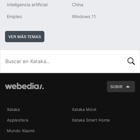
Inteligencia artificial
China
Empleo
Windows 11
VER MÁS TEMAS
BUSCA
SUBIR
Xataka
Xataka Móvil
Applesfera
Xataka Smart Home
Mundo Xiaomi