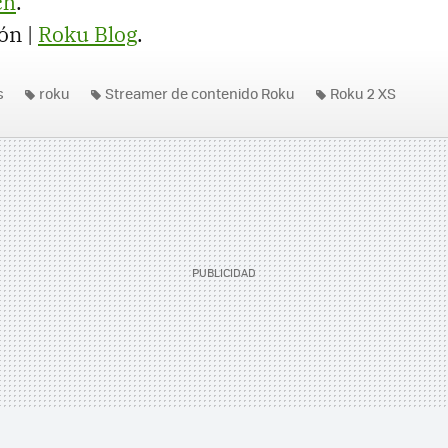
ch
.
ón |
Roku Blog
.
s
roku
Streamer de contenido Roku
Roku 2 XS