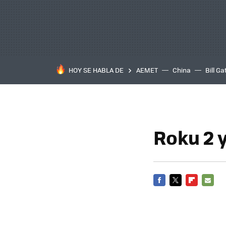
HOY SE HABLA DE
AEMET
China
Bill Ga
Roku 2 
FACEBOOK
TWITTER
FLIPBOARD
E-
MAIL