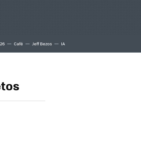
S26
Café
Jeff Bezos
IA
etos