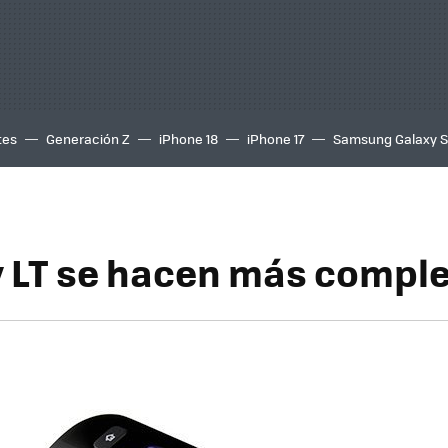
tes
Generación Z
iPhone 18
iPhone 17
Samsung Galaxy 
y LT se hacen más compl