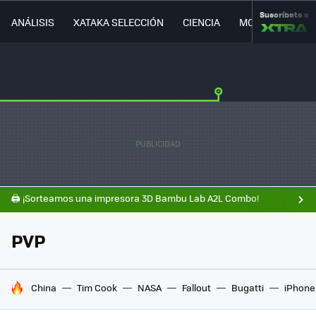
Suscríbete a
ANÁLISIS
XATAKA SELECCIÓN
CIENCIA
MOVILIDAD
🖨️ ¡Sorteamos una impresora 3D Bambu Lab A2L Combo!
PVP
HOY SE HABLA DE
China
Tim Cook
NASA
Fallout
Bugatti
iPhone 