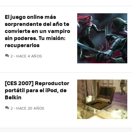
El juego online más
sorprendente del año te
convierte en un vampiro
sin poderes. Tu misión:
recuperarlos
COMENTARIOS
2
HACE 4 AÑOS
[CES 2007] Reproductor
portátil para el iPod, de
Belkin
COMENTARIOS
2
HACE 20 AÑOS