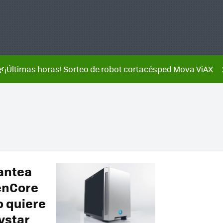
🌿¡Últimas horas! Sorteo de robot cortacésped Mova ViAX
antea
penCore
o quiere
ystar