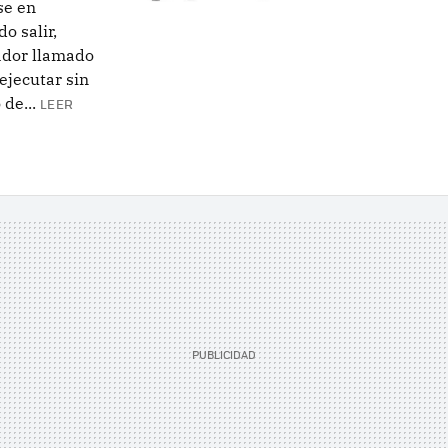
se en
o salir,
ador llamado
ejecutar sin
de...
LEER