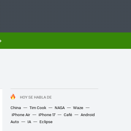
HOY SE HABLA DE
China
Tim Cook
NASA
Waze
iPhone Air
iPhone 17
Café
Android
Auto
IA
Eclipse