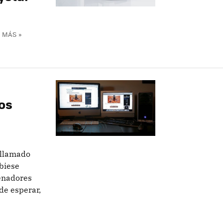
 MÁS »
os
 llamado
biese
denadores
de esperar,