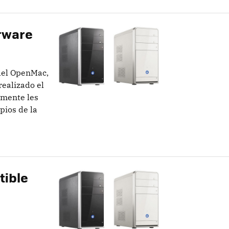
rware
del OpenMac,
realizado el
amente les
pios de la
tible