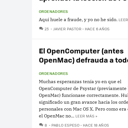
ORDENADORES
Aquí huele a fraude, y yo no he sido.
LEER
COMENTARIOS
23
JAVIER PASTOR
HACE 6 AÑOS
El OpenComputer (antes
OpenMac) defrauda a tod
ORDENADORES
Muchas esperanzas tenía yo en que el
OpenComputer de Psystar (previamente
OpenMac) funcionase correctamente. Hu
significado un gran avance hacia los or
personales con Mac OS X. Pero como era 
el OpenMac no...
LEER MÁS »
COMENTARIOS
8
PABLO ESPESO
HACE 18 AÑOS