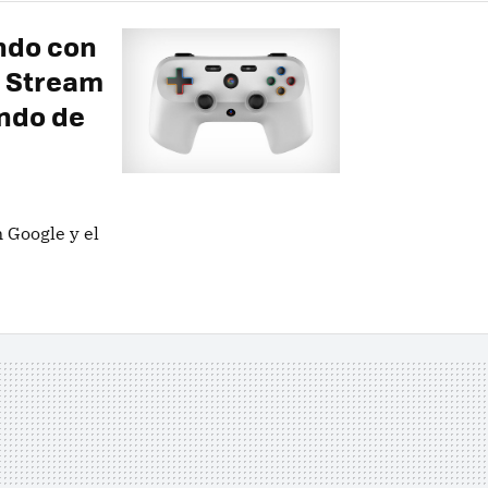
ando con
t Stream
ndo de
 Google y el