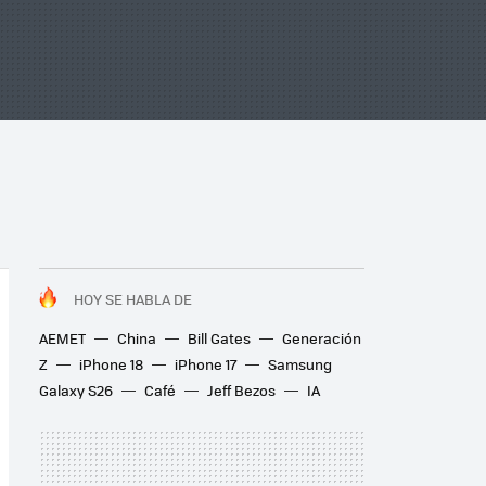
HOY SE HABLA DE
AEMET
China
Bill Gates
Generación
Z
iPhone 18
iPhone 17
Samsung
Galaxy S26
Café
Jeff Bezos
IA