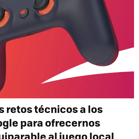
s retos técnicos a los
ogle para ofrecernos
iparable al juego local