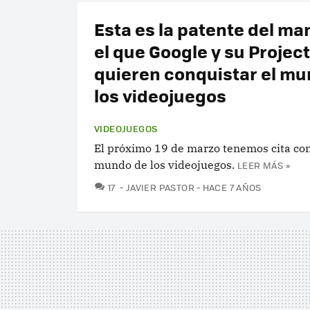
Esta es la patente del m
el que Google y su Projec
quieren conquistar el mu
los videojuegos
VIDEOJUEGOS
El próximo 19 de marzo tenemos cita con
mundo de los videojuegos.
LEER MÁS »
COMENTARIOS
17
JAVIER PASTOR
HACE 7 AÑOS