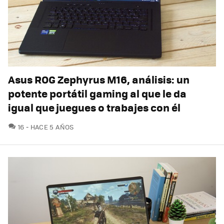
Asus ROG Zephyrus M16, análisis: un
potente portátil gaming al que le da
igual que juegues o trabajes con él
COMENTARIOS
16
HACE 5 AÑOS