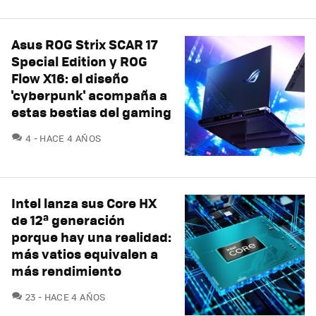
Asus ROG Strix SCAR 17
Special Edition y ROG
Flow X16: el diseño
'cyberpunk' acompaña a
estas bestias del gaming
COMENTARIOS
4
HACE 4 AÑOS
Intel lanza sus Core HX
de 12ª generación
porque hay una realidad:
más vatios equivalen a
más rendimiento
COMENTARIOS
23
HACE 4 AÑOS