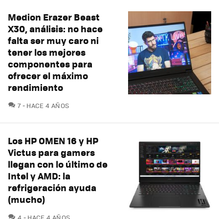
Medion Erazer Beast
X30, análisis: no hace
falta ser muy caro ni
tener los mejores
componentes para
ofrecer el máximo
rendimiento
COMENTARIOS
7
HACE 4 AÑOS
Los HP OMEN 16 y HP
Victus para gamers
llegan con lo último de
Intel y AMD: la
refrigeración ayuda
(mucho)
COMENTARIOS
4
HACE 4 AÑOS