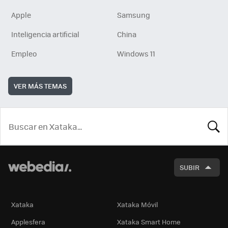
Apple
Samsung
Inteligencia artificial
China
Empleo
Windows 11
VER MÁS TEMAS
BUSCA
SUBIR
Xataka
Xataka Móvil
Applesfera
Xataka Smart Home