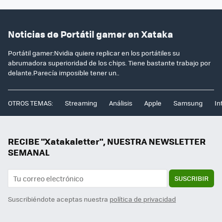
Noticias de Portátil gamer en Xataka
Portátil gamer:Nvidia quiere replicar en los portátiles su
abrumadora superioridad de los chips. Tiene bastante trabajo por
delante.Parecía imposible tener un..
OTROS TEMAS:
Streaming
Análisis
Apple
Samsung
In
RECIBE "Xatakaletter", NUESTRA NEWSLETTER
SEMANAL
SUSCRIBIR
Suscribiéndote aceptas nuestra
política de privacidad