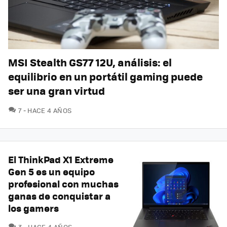
MSI Stealth GS77 12U, análisis: el
equilibrio en un portátil gaming puede
ser una gran virtud
COMENTARIOS
7
HACE 4 AÑOS
El ThinkPad X1 Extreme
Gen 5 es un equipo
profesional con muchas
ganas de conquistar a
los gamers
COMENTARIOS
3
HACE 4 AÑOS