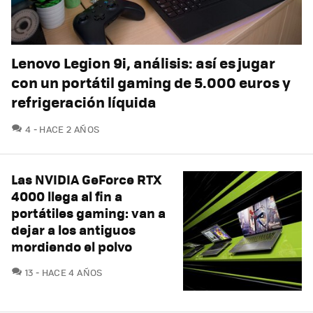
Lenovo Legion 9i, análisis: así es jugar
con un portátil gaming de 5.000 euros y
refrigeración líquida
COMENTARIOS
4
HACE 2 AÑOS
Las NVIDIA GeForce RTX
4000 llega al fin a
portátiles gaming: van a
dejar a los antiguos
mordiendo el polvo
COMENTARIOS
13
HACE 4 AÑOS