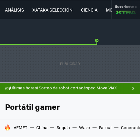
Suscríbete a
ANÁLISIS
XATAKA SELECCIÓN
CIENCIA
MOVILIDAD
🌿¡Últimas horas! Sorteo de robot cortacésped Mova ViAX
Portátil gamer
HOY SE HABLA DE
AEMET
China
Sequía
Waze
Fallout
Generaci