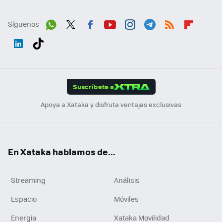
Síguenos
Wh
Twit
Fac
You
Inst
Tele
RSS
Flip
ats
ter
ebo
tub
agr
gra
boa
Link
Tikt
App
ok
e
am
m
rd
edI
ok
Suscríbete a
n
Apoya a Xataka y disfruta ventajas exclusivas
En Xataka hablamos de...
Streaming
Análisis
Espacio
Móviles
Energía
Xataka Movilidad