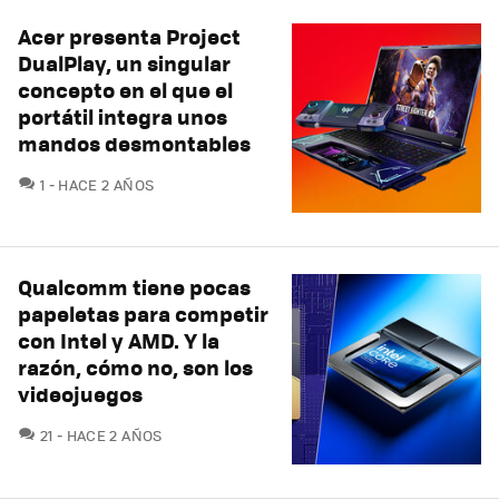
Acer presenta Project
DualPlay, un singular
concepto en el que el
portátil integra unos
mandos desmontables
COMENTARIOS
1
HACE 2 AÑOS
Qualcomm tiene pocas
papeletas para competir
con Intel y AMD. Y la
razón, cómo no, son los
videojuegos
COMENTARIOS
21
HACE 2 AÑOS