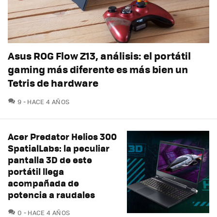
Asus ROG Flow Z13, análisis: el portátil
gaming más diferente es más bien un
Tetris de hardware
COMENTARIOS
9
HACE 4 AÑOS
Acer Predator Helios 300
SpatialLabs: la peculiar
pantalla 3D de este
portátil llega
acompañada de
potencia a raudales
COMENTARIOS
0
HACE 4 AÑOS