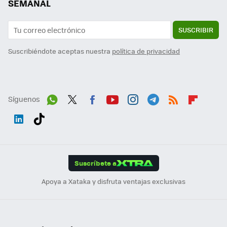
SEMANAL
SUSCRIBIR
Suscribiéndote aceptas nuestra
política de privacidad
Síguenos
Wh
Twit
Fac
You
Inst
Tele
RSS
Flip
ats
ter
ebo
tub
agr
gra
boa
Link
Tikt
App
ok
e
am
m
rd
edI
ok
Suscríbete a
n
Apoya a Xataka y disfruta ventajas exclusivas