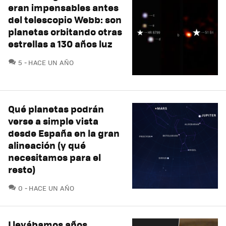
eran impensables antes
del telescopio Webb: son
planetas orbitando otras
estrellas a 130 años luz
COMENTARIOS
5
HACE UN AÑO
Qué planetas podrán
verse a simple vista
desde España en la gran
alineación (y qué
necesitamos para el
resto)
COMENTARIOS
0
HACE UN AÑO
Llevábamos años