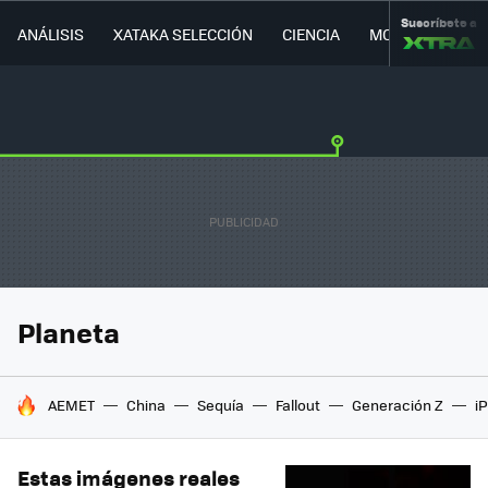
Suscríbete a
ANÁLISIS
XATAKA SELECCIÓN
CIENCIA
MOVILIDAD
Planeta
HOY SE HABLA DE
AEMET
China
Sequía
Fallout
Generación Z
i
Estas imágenes reales