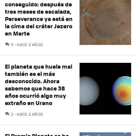
conseguido: después de
tres meses de escalada,
Perseverance ya está en
la cima del cráter Jezero
en Marte
COMENTARIOS
3
HACE 2 AÑOS
El planeta que huele mal
también es el más
desconocido. Ahora
sabemos que hace 38
años ocurrió algo muy
extraño en Urano
COMENTARIOS
2
HACE 2 AÑOS
El Premio Planeta se ha