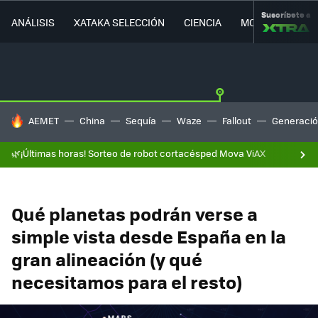
Suscríbete a
ANÁLISIS
XATAKA SELECCIÓN
CIENCIA
MOVILIDAD
HOY SE HABLA DE
AEMET
China
Sequía
Waze
Fallout
Generació
🌿¡Últimas horas! Sorteo de robot cortacésped Mova ViAX
Qué planetas podrán verse a
simple vista desde España en la
gran alineación (y qué
necesitamos para el resto)