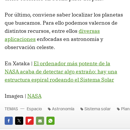
Por último, conviene saber localizar los planetas
que buscamos. Para ello podemos valernos de
distintos recursos, entre ellos
diversas
aplicaciones
enfocadas en astronomía y
observación celeste.
En Xataka |
El ordenador más potente de la
NASA acaba de detectar algo extraño: hay una
estructura espiral rodeando el Sistema Solar
Imagen |
NASA
TEMAS
Espacio
Astronomía
Sistema solar
Plan
FACEBOOK
TWITTER
FLIPBOARD
E-
WHATSAPP