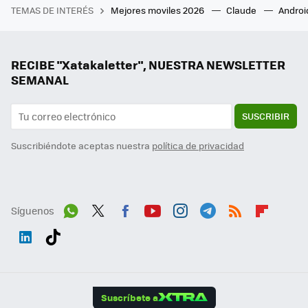
TEMAS DE INTERÉS
Mejores moviles 2026
Claude
Androi
RECIBE "Xatakaletter", NUESTRA NEWSLETTER
SEMANAL
SUSCRIBIR
Suscribiéndote aceptas nuestra
política de privacidad
Síguenos
Wh
Twit
Fac
You
Inst
Tele
RSS
Flip
ats
ter
ebo
tub
agr
gra
boa
Link
Tikt
App
ok
e
am
m
rd
edI
ok
Suscríbete a
n