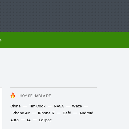
HOY SE HABLA DE
China
Tim Cook
NASA
Waze
iPhone Air
iPhone 17
Café
Android
Auto
IA
Eclipse