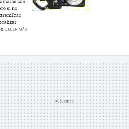
 cámaras con
ro si no
xtremTrac
ocalizar
n...
LEER MÁS