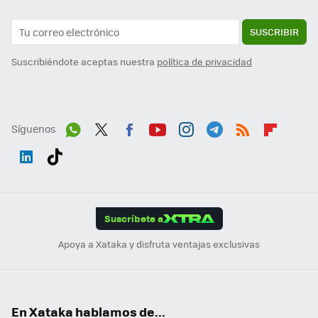
SUSCRIBIR
Suscribiéndote aceptas nuestra
política de privacidad
Síguenos
Wh
Twit
Fac
You
Inst
Tele
RSS
Flip
ats
ter
ebo
tub
agr
gra
boa
Link
Tikt
App
ok
e
am
m
rd
edI
ok
Suscríbete a
n
Apoya a Xataka y disfruta ventajas exclusivas
En Xataka hablamos de...