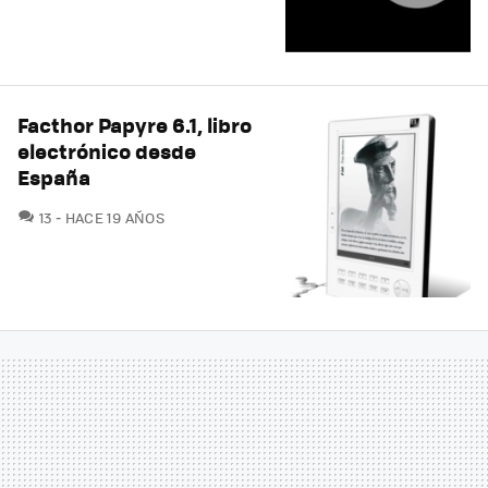
Facthor Papyre 6.1, libro
electrónico desde
España
COMENTARIOS
13
HACE 19 AÑOS