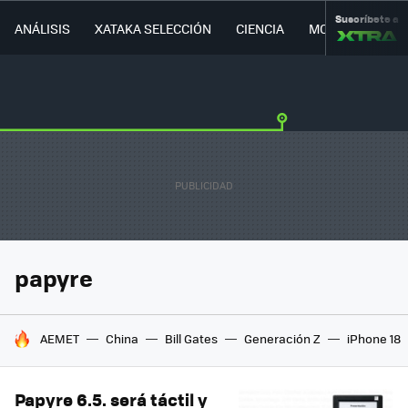
Suscríbete a
ANÁLISIS
XATAKA SELECCIÓN
CIENCIA
MOVILIDAD
papyre
HOY SE HABLA DE
AEMET
China
Bill Gates
Generación Z
iPhone 18
Papyre 6.5. será táctil y