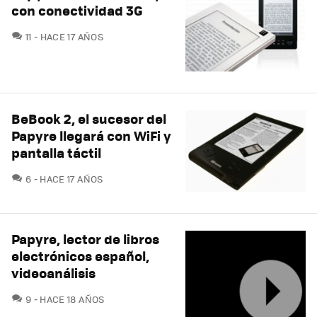
con conectividad 3G
COMENTARIOS
11
HACE 17 AÑOS
BeBook 2, el sucesor del
Papyre llegará con WiFi y
pantalla táctil
COMENTARIOS
6
HACE 17 AÑOS
Papyre, lector de libros
electrónicos español,
videoanálisis
COMENTARIOS
9
HACE 18 AÑOS