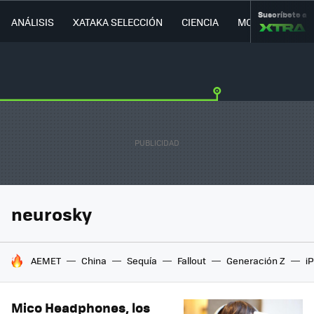
Suscríbete a
ANÁLISIS
XATAKA SELECCIÓN
CIENCIA
MOVILIDAD
neurosky
HOY SE HABLA DE
AEMET
China
Sequía
Fallout
Generación Z
i
Mico Headphones, los