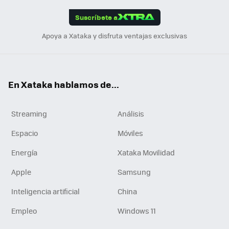
App
ok
e
am
m
rd
edI
ok
Suscríbete a
n
Apoya a Xataka y disfruta ventajas exclusivas
En Xataka hablamos de...
Streaming
Análisis
Espacio
Móviles
Energía
Xataka Movilidad
Apple
Samsung
Inteligencia artificial
China
Empleo
Windows 11