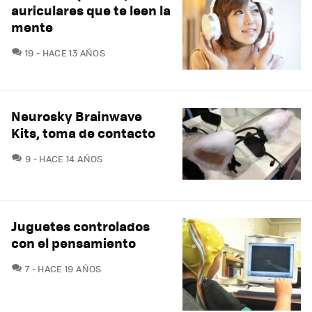
auriculares que te leen la
mente
COMENTARIOS
19
HACE 13 AÑOS
Neurosky Brainwave
Kits, toma de contacto
COMENTARIOS
9
HACE 14 AÑOS
Juguetes controlados
con el pensamiento
COMENTARIOS
7
HACE 19 AÑOS