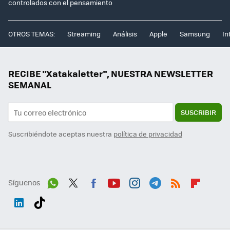
controlados con el pensamiento
OTROS TEMAS:
Streaming
Análisis
Apple
Samsung
In
RECIBE "Xatakaletter", NUESTRA NEWSLETTER
SEMANAL
SUSCRIBIR
Suscribiéndote aceptas nuestra
política de privacidad
Síguenos
Wh
Twit
Fac
You
Inst
Tele
RSS
Flip
ats
ter
ebo
tub
agr
gra
boa
Link
Tikt