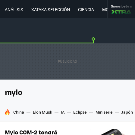
Suscríbete a
ANÁLISIS
XATAKA SELECCIÓN
CIENCIA
MOVILIDAD
mylo
HOY SE HABLA DE
China
Elon Musk
IA
Eclipse
Miniserie
Japón
Mylo COM-2 tendrá