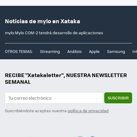
Noticias de mylo en Xataka
mylo:Mylo COM-2 tendrá desarrollo de aplicaciones
OTROS TEMAS:
Streaming
Análisis
Apple
Samsung
In
RECIBE "Xatakaletter", NUESTRA NEWSLETTER
SEMANAL
SUSCRIBIR
Suscribiéndote aceptas nuestra
política de privacidad