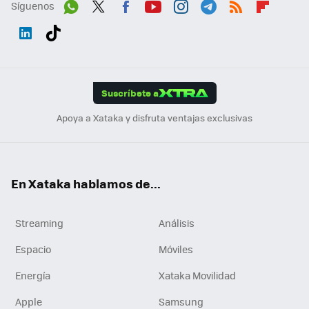
Síguenos
Wh
Twit
Fac
You
Inst
Tele
RSS
Flip
ats
ter
ebo
tub
agr
gra
boa
Link
Tikt
App
ok
e
am
m
rd
edI
ok
Suscríbete a
n
Apoya a Xataka y disfruta ventajas exclusivas
En Xataka hablamos de...
Streaming
Análisis
Espacio
Móviles
Energía
Xataka Movilidad
Apple
Samsung