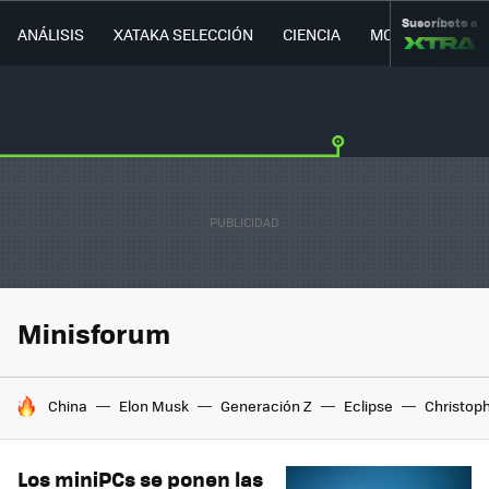
Suscríbete a
ANÁLISIS
XATAKA SELECCIÓN
CIENCIA
MOVILIDAD
Minisforum
HOY SE HABLA DE
China
Elon Musk
Generación Z
Eclipse
Christop
Los miniPCs se ponen las