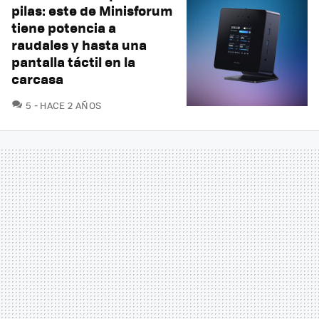
pilas: este de Minisforum
tiene potencia a
raudales y hasta una
pantalla táctil en la
carcasa
COMENTARIOS
5
HACE 2 AÑOS