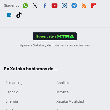
Síguenos
Wh
Twit
Fac
You
Inst
Tele
RSS
Flip
ats
ter
ebo
tub
agr
gra
boa
Link
Tikt
App
ok
e
am
m
rd
edI
ok
Suscríbete a
n
Apoya a Xataka y disfruta ventajas exclusivas
En Xataka hablamos de...
Streaming
Análisis
Espacio
Móviles
Energía
Xataka Movilidad