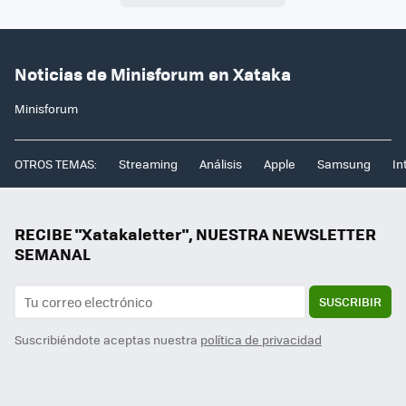
Noticias de Minisforum en Xataka
Minisforum
OTROS TEMAS:
Streaming
Análisis
Apple
Samsung
In
RECIBE "Xatakaletter", NUESTRA NEWSLETTER
SEMANAL
SUSCRIBIR
Suscribiéndote aceptas nuestra
política de privacidad