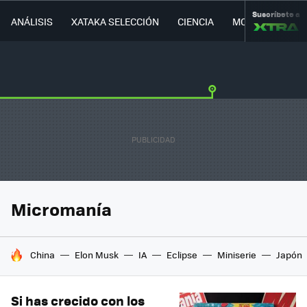
Suscríbete a
ANÁLISIS
XATAKA SELECCIÓN
CIENCIA
MOVILIDAD
Micromanía
HOY SE HABLA DE
China
Elon Musk
IA
Eclipse
Miniserie
Japón
Si has crecido con los