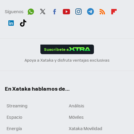
Síguenos
Wh
Twit
Fac
You
Inst
Tele
RSS
Flip
ats
ter
ebo
tub
agr
gra
boa
Link
Tikt
App
ok
e
am
m
rd
edI
ok
Suscríbete a
n
Apoya a Xataka y disfruta ventajas exclusivas
En Xataka hablamos de...
Streaming
Análisis
Espacio
Móviles
Energía
Xataka Movilidad