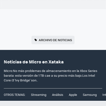
ARCHIVO DE NOTICIAS
Noticias de Micro en Xataka
Micro:No más problemas de almacenamiento en la Xbox Series
barata: esta versión de 1 TB cae a su precio más bajo.Los Intel
Core i3 'Ivy Bridge' son..
OTROS TEMAS:
Streaming
Análisis
Apple
Samsung
In