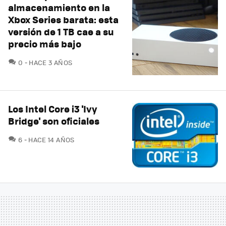
almacenamiento en la
Xbox Series barata: esta
versión de 1 TB cae a su
precio más bajo
COMENTARIOS
0
HACE 3 AÑOS
Los Intel Core i3 'Ivy
Bridge' son oficiales
COMENTARIOS
6
HACE 14 AÑOS