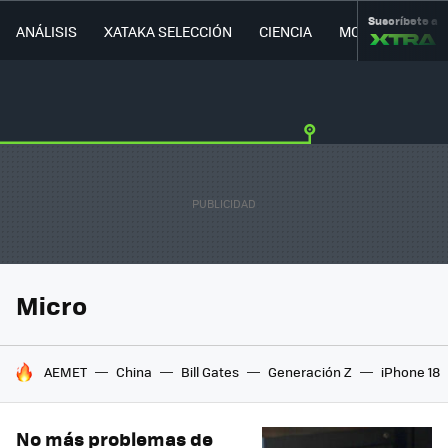
Suscríbete a
ANÁLISIS
XATAKA SELECCIÓN
CIENCIA
MOVILIDAD
Micro
HOY SE HABLA DE
AEMET
China
Bill Gates
Generación Z
iPhone 18
No más problemas de