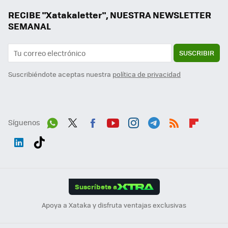
RECIBE "Xatakaletter", NUESTRA NEWSLETTER
SEMANAL
SUSCRIBIR
Suscribiéndote aceptas nuestra
política de privacidad
Síguenos
Wh
Twit
Fac
You
Inst
Tele
RSS
Flip
ats
ter
ebo
tub
agr
gra
boa
Link
Tikt
App
ok
e
am
m
rd
edI
ok
Suscríbete a
n
Apoya a Xataka y disfruta ventajas exclusivas