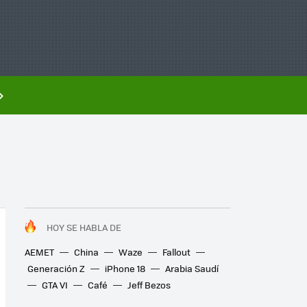
HOY SE HABLA DE
AEMET
China
Waze
Fallout
Generación Z
iPhone 18
Arabia Saudí
GTA VI
Café
Jeff Bezos