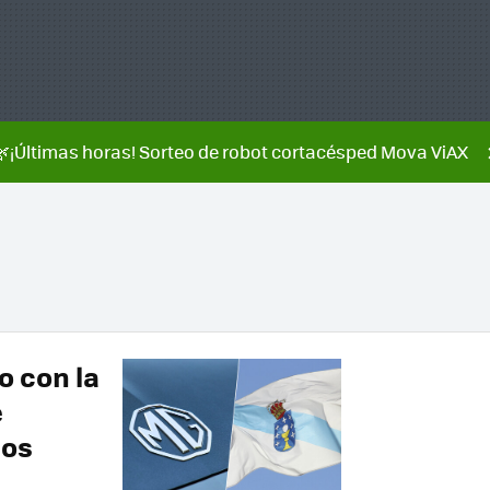
🌿¡Últimas horas! Sorteo de robot cortacésped Mova ViAX
o con la
e
los