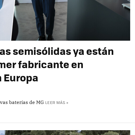
ías semisólidas ya están
imer fabricante en
n Europa
evas baterías de MG
LEER MÁS »