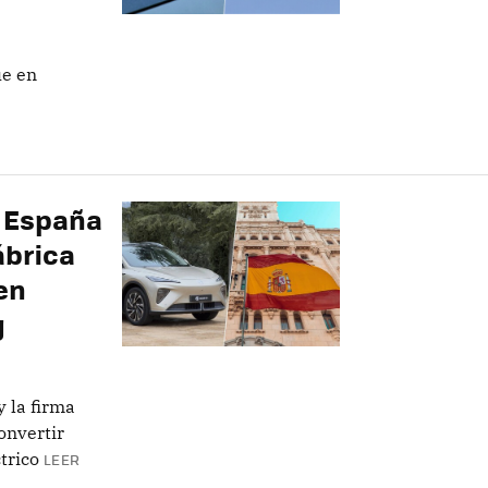
ue en
e España
ábrica
en
g
 la firma
onvertir
trico
LEER