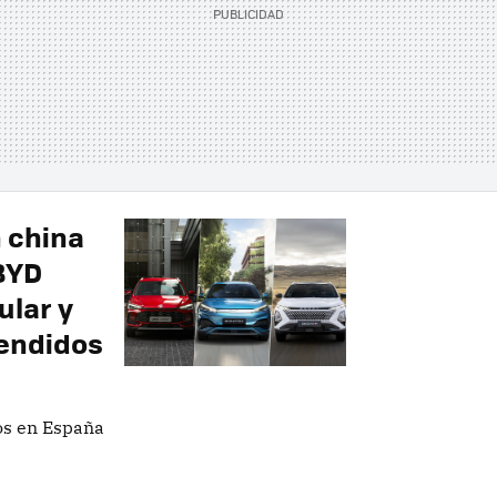
n china
BYD
ular y
vendidos
os en España