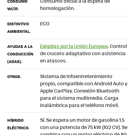
Consumo oficial a la espera de
CONSUMO
homologación.
WLTP.
ECO
DISTINTIVO
AMBIENTAL.
Exigidas por la Unión Europea
. Control
AYUDAS A LA
de crucero adaptativo con asistencia
CONDUCCIÓN
en atascos.
(ADAS).
Sistema de infoentretenimiento
OTROS.
propio, compatible con Android Auto y
Apple CarPlay. Conexión Bluetooth
para el sistema multimedia. Carga
inalámbrica para el teléfono móvil.
Sí. Se espera un motor de gasolina 1.5
HÍBRIDO
con una potencia de 75 kW (102 CV). Se
ELÉCTRICO.
combina con un motor eléctrico de 80