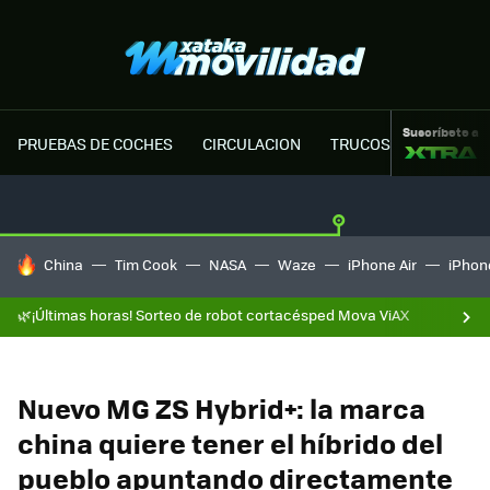
Suscríbete a
PRUEBAS DE COCHES
CIRCULACION
TRUCOS MOTOR
HOY SE HABLA DE
China
Tim Cook
NASA
Waze
iPhone Air
iPhone
🌿¡Últimas horas! Sorteo de robot cortacésped Mova ViAX
Nuevo MG ZS Hybrid+: la marca
china quiere tener el híbrido del
pueblo apuntando directamente