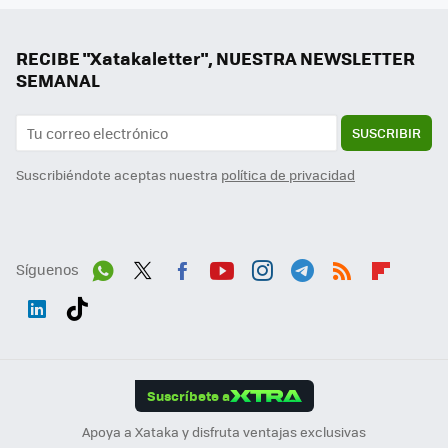
RECIBE "Xatakaletter", NUESTRA NEWSLETTER
SEMANAL
SUSCRIBIR
Suscribiéndote aceptas nuestra
política de privacidad
Síguenos
Wh
Twit
Fac
You
Inst
Tele
RSS
Flip
ats
ter
ebo
tub
agr
gra
boa
Link
Tikt
App
ok
e
am
m
rd
edI
ok
Suscríbete a
n
Apoya a Xataka y disfruta ventajas exclusivas