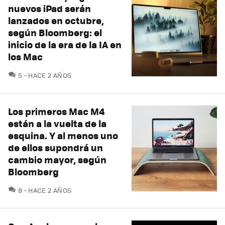
nuevos iPad serán
lanzados en octubre,
según Bloomberg: el
inicio de la era de la IA en
los Mac
COMENTARIOS
5
HACE 2 AÑOS
Los primeros Mac M4
están a la vuelta de la
esquina. Y al menos uno
de ellos supondrá un
cambio mayor, según
Bloomberg
COMENTARIOS
8
HACE 2 AÑOS