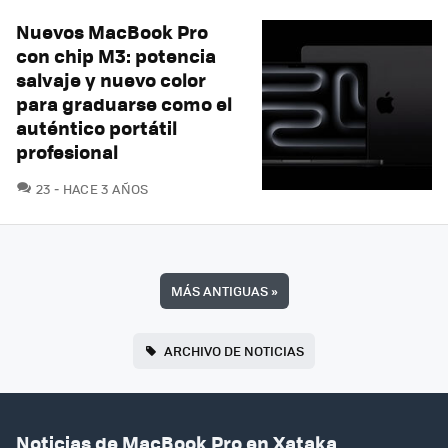
Nuevos MacBook Pro
con chip M3: potencia
salvaje y nuevo color
para graduarse como el
auténtico portátil
profesional
COMENTARIOS
23
HACE 3 AÑOS
MÁS ANTIGUAS
»
ARCHIVO DE NOTICIAS
Noticias de MacBook Pro en Xataka