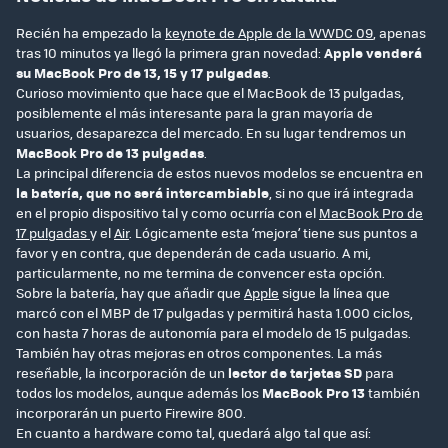
Recién ha empezado la
keynote de Apple de la WWDC 09
, apenas
tras 10 minutos ya llegó la primera gran novedad:
Apple venderá
su MacBook Pro de 13, 15 y 17 pulgadas
.
Curioso movimiento que hace que el MacBook de 13 pulgadas,
posiblemente el más interesante para la gran mayoría de
usuarios, desaparezca del mercado. En su lugar tendremos un
MacBook Pro de 13 pulgadas
.
La principal diferencia de estos nuevos modelos se encuentra en
la batería, que no será intercambiable
, si no que irá integrada
en el propio dispositivo tal y como ocurría con el
MacBook Pro de
17 pulgadas
y el
Air
. Lógicamente esta ‘mejora’ tiene sus puntos a
favor y en contra, que dependerán de cada usuario. A mi,
particularmente, no me termina de convencer esta opción.
Sobre la batería, hay que añadir que
Apple
sigue la línea que
marcó con el MBP de 17 pulgadas y permitirá hasta 1.000 ciclos,
con hasta 7 horas de autonomía para el modelo de 15 pulgadas.
También hay otras mejoras en otros componentes. La más
reseñable, la incorporación de un
lector de tarjetas SD
para
todos los modelos, aunque además los
MacBook Pro 13
también
incorporarán un puerto Firewire 800.
En cuanto a hardware como tal, quedará algo tal que así: