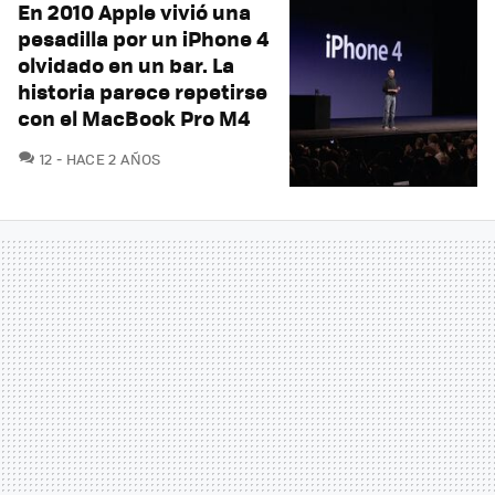
En 2010 Apple vivió una
pesadilla por un iPhone 4
olvidado en un bar. La
historia parece repetirse
con el MacBook Pro M4
COMENTARIOS
12
HACE 2 AÑOS