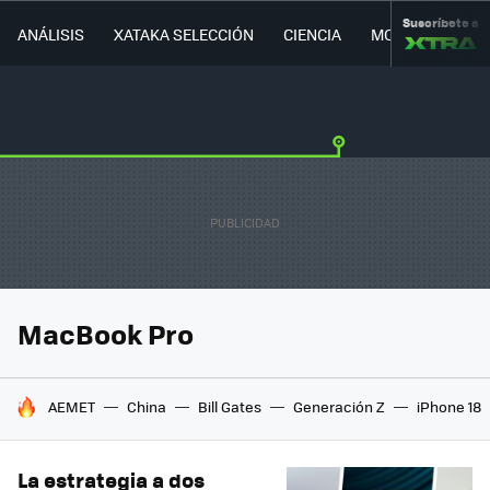
Suscríbete a
ANÁLISIS
XATAKA SELECCIÓN
CIENCIA
MOVILIDAD
MacBook Pro
HOY SE HABLA DE
AEMET
China
Bill Gates
Generación Z
iPhone 18
La estrategia a dos