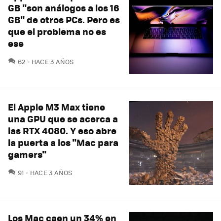
GB "son análogos a los 16
GB" de otros PCs. Pero es
que el problema no es
ese
COMENTARIOS
62
HACE 3 AÑOS
El Apple M3 Max tiene
una GPU que se acerca a
las RTX 4080. Y eso abre
la puerta a los "Mac para
gamers"
COMENTARIOS
91
HACE 3 AÑOS
Los Mac caen un 34% en