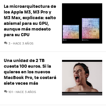
La microarquitectura de
los Apple M3, M3 Pro y
M3 Max, explicada: salto
abismal para su GPU,
aunque más modesto
para su CPU
COMENTARIOS
3
HACE 3 AÑOS
Una unidad de 2 TB
cuesta 100 euros. Si la
quieres en los nuevos
MacBook Pro, te costará
siete veces más
COMENTARIOS
101
HACE 3 AÑOS