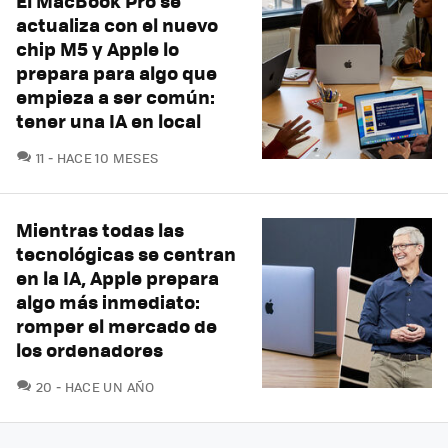
El MacBook Pro se
actualiza con el nuevo
chip M5 y Apple lo
prepara para algo que
empieza a ser común:
tener una IA en local
COMENTARIOS
11
HACE 10 MESES
Mientras todas las
tecnológicas se centran
en la IA, Apple prepara
algo más inmediato:
romper el mercado de
los ordenadores
COMENTARIOS
20
HACE UN AÑO