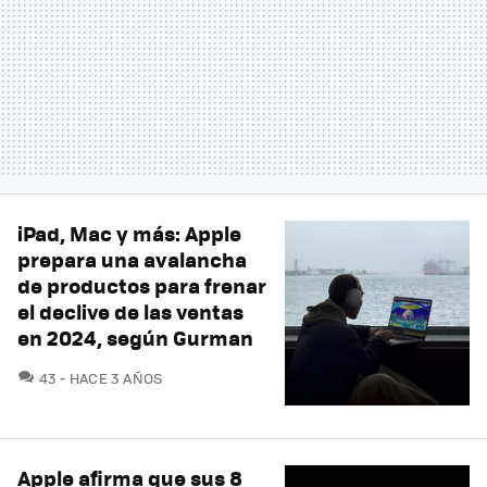
iPad, Mac y más: Apple
prepara una avalancha
de productos para frenar
el declive de las ventas
en 2024, según Gurman
COMENTARIOS
43
HACE 3 AÑOS
Apple afirma que sus 8