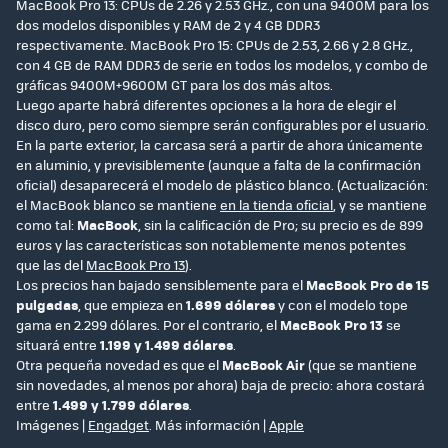
MacBook Pro 13: CPUs de 2.26 y 2.53 GHz., con una 9400M para los
dos modelos disponibles y RAM de 2 y 4 GB DDR3
respectivamente. MacBook Pro 15: CPUs de 2.53, 2.66 y 2.8 GHz.,
con 4 GB de RAM DDR3 de serie en todos los modelos, y combo de
gráficas 9400M+9600M GT para los dos más altos.
Luego aparte habrá diferentes opciones a la hora de elegir el
disco duro, pero como siempre serán configurables por el usuario.
En la parte exterior, la carcasa será a partir de ahora únicamente
en aluminio, y previsiblemente (aunque a falta de la confirmación
oficial) desaparecerá el modelo de plástico blanco. (Actualización:
el MacBook blanco se mantiene
en la tienda oficial
, y se mantiene
como tal:
MacBook
, sin la calificación de Pro; su precio es de 899
euros y las características son notablemente menos potentes
que las del
MacBook Pro 13
).
Los precios han bajado sensiblemente para el
MacBook Pro de 15
pulgadas
, que empieza en
1.699 dólares
y con el modelo tope
gama en 2.299 dólares. Por el contrario, el
MacBook Pro 13
se
situará entre
1.199 y 1.499 dólares
.
Otra pequeña novedad es que el
MacBook Air
(que se mantiene
sin novedades, al menos por ahora) baja de precio: ahora costará
entre
1.499 y 1.799 dólares
.
Imágenes |
Engadget
. Más información |
Apple