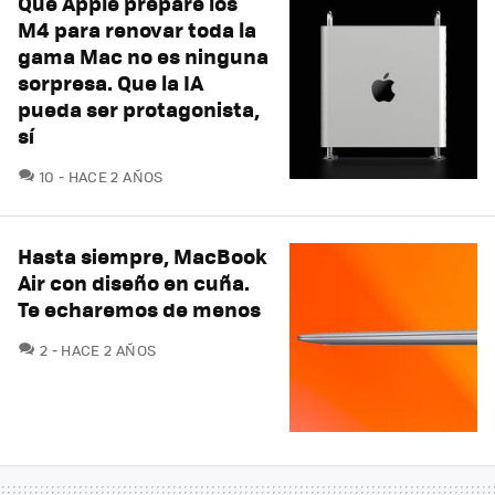
Que Apple prepare los
M4 para renovar toda la
gama Mac no es ninguna
sorpresa. Que la IA
pueda ser protagonista,
sí
COMENTARIOS
10
HACE 2 AÑOS
Hasta siempre, MacBook
Air con diseño en cuña.
Te echaremos de menos
COMENTARIOS
2
HACE 2 AÑOS