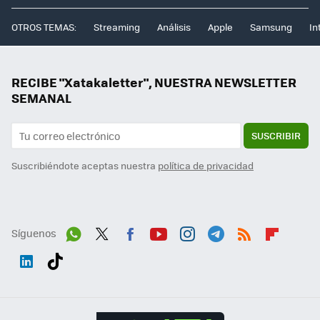
OTROS TEMAS:
Streaming
Análisis
Apple
Samsung
In
RECIBE "Xatakaletter", NUESTRA NEWSLETTER
SEMANAL
SUSCRIBIR
Suscribiéndote aceptas nuestra
política de privacidad
Síguenos
Wh
Twit
Fac
You
Inst
Tele
RSS
Flip
ats
ter
ebo
tub
agr
gra
boa
Link
Tikt
App
ok
e
am
m
rd
edI
ok