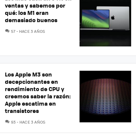
ventas y sabemos por
qué: los M1 eran
demasiado buenos
COMENTARIOS
57
HACE 3 AÑOS
Los Apple M3 son
decepcionantes en
rendimiento de CPU y
creemos saber la razón:
Apple escatima en
transistores
COMENTARIOS
93
HACE 3 AÑOS