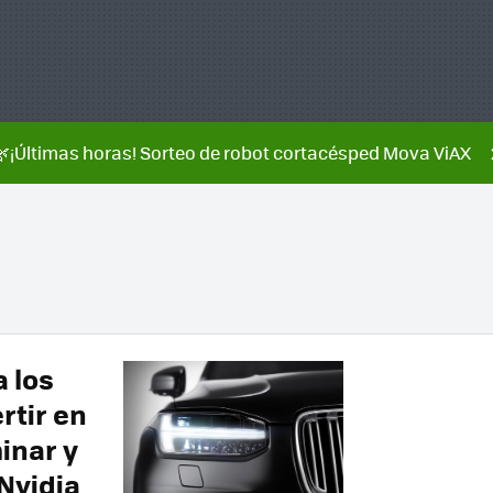
🌿¡Últimas horas! Sorteo de robot cortacésped Mova ViAX
 los
rtir en
inar y
Nvidia