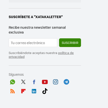
SUSCRÍBETE A "XATAKALETTER"
Recibe nuestra newsletter semanal
exclusiva
SUSCRIBIR
Suscribiéndote aceptas nuestra
política de
privacidad
Síguenos
Wh
Twit
Fac
You
Inst
Tele
ats
ter
ebo
tub
agr
gra
RSS
Flip
Link
Tikt
App
ok
e
am
m
boa
edI
ok