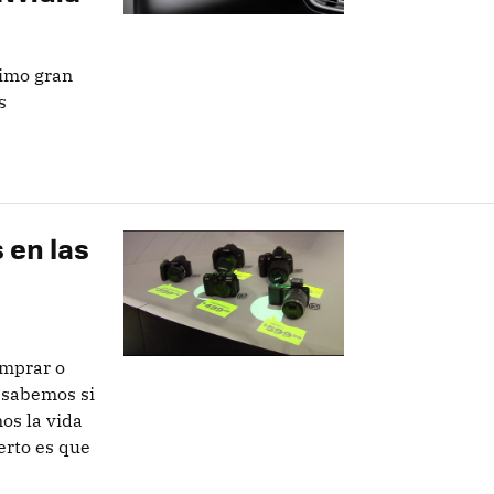
ximo gran
s
 en las
omprar o
 sabemos si
os la vida
erto es que