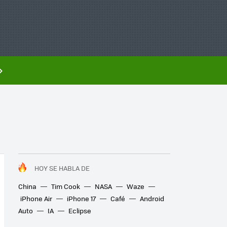
HOY SE HABLA DE
China
Tim Cook
NASA
Waze
iPhone Air
iPhone 17
Café
Android
Auto
IA
Eclipse