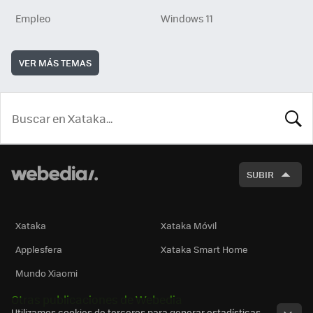
Empleo
Windows 11
VER MÁS TEMAS
BUSCA
SUBIR
Xataka
Xataka Móvil
Applesfera
Xataka Smart Home
Mundo Xiaomi
Otras publicaciones de Webedia
Utilizamos cookies de terceros para generar estadísticas