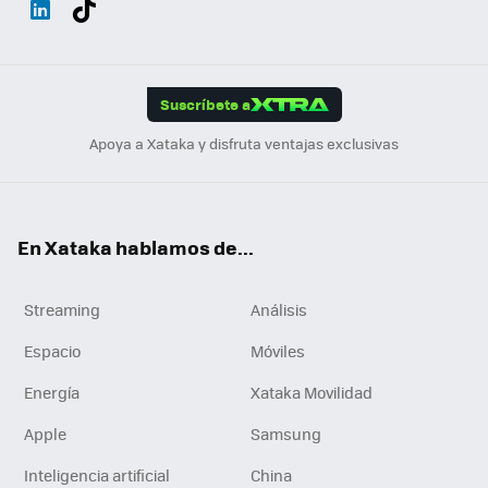
ats
ter
ebo
tub
agr
gra
boa
Link
Tikt
App
ok
e
am
m
rd
edI
ok
Suscríbete a
n
Apoya a Xataka y disfruta ventajas exclusivas
En Xataka hablamos de...
Streaming
Análisis
Espacio
Móviles
Energía
Xataka Movilidad
Apple
Samsung
Inteligencia artificial
China