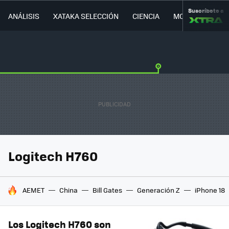
Suscríbete a
ANÁLISIS
XATAKA SELECCIÓN
CIENCIA
MOVILIDAD
Logitech H760
HOY SE HABLA DE
AEMET
China
Bill Gates
Generación Z
iPhone 18
Los Logitech H760 son