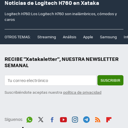
Noticias de Logitech H760 en Xataka
Logitech H760:Los Logitech H760 son inalámbricos, cómodos y
caros
OTROS TEMAS:
Streaming
Análisis
Apple
Samsung
In
RECIBE "Xatakaletter", NUESTRA NEWSLETTER
SEMANAL
SUSCRIBIR
Suscribiéndote aceptas nuestra
política de privacidad
Síguenos
Wh
Twit
Fac
You
Inst
Tele
RSS
Flip