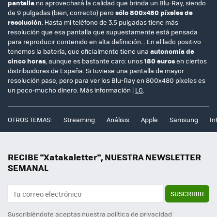
pantalla
no aprovechará la calidad que brinda un Blu-Ray, siendo
de 9 pulgadas (bien, correcto) pero
sólo 800x480 píxeles de
resolución
. Hasta mi teléfono de 3.5 pulgadas tiene más
resolución que esa pantalla que supuestamente está pensada
para reproducir contenido en alta definición... En el lado positivo
tenemos la batería, que oficialmente tiene una
autonomía de
cinco horas
, aunque es bastante caro: unos
180 euros
en ciertos
distribuidores de España. Si tuviese una pantalla de mayor
resolución pase, pero para ver los Blu-Ray en 800x480 píxeles es
un poco-mucho dinero. Más información |
LG
.
OTROS TEMAS:
Streaming
Análisis
Apple
Samsung
In
RECIBE "Xatakaletter", NUESTRA NEWSLETTER
SEMANAL
SUSCRIBIR
Suscribiéndote aceptas nuestra
política de privacidad