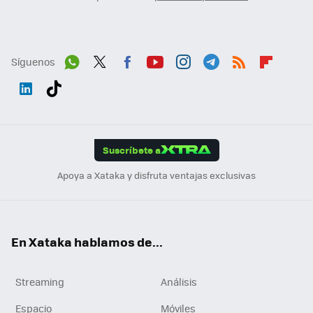
Síguenos
Wh
Twit
Fac
You
Inst
Tele
RSS
Flip
ats
ter
ebo
tub
agr
gra
boa
Link
Tikt
App
ok
e
am
m
rd
edI
ok
Suscríbete a
n
Apoya a Xataka y disfruta ventajas exclusivas
En Xataka hablamos de...
Streaming
Análisis
Espacio
Móviles