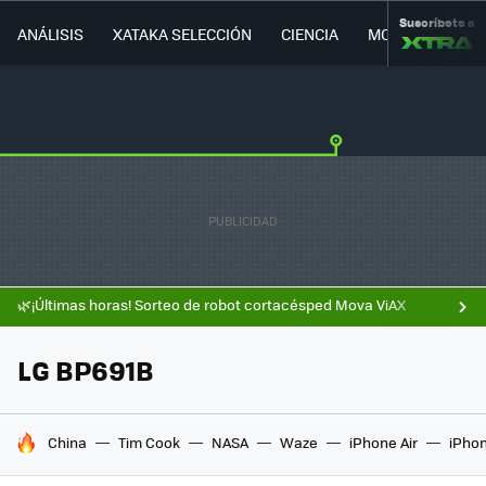
Suscríbete a
ANÁLISIS
XATAKA SELECCIÓN
CIENCIA
MOVILIDAD
🌿¡Últimas horas! Sorteo de robot cortacésped Mova ViAX
LG BP691B
HOY SE HABLA DE
China
Tim Cook
NASA
Waze
iPhone Air
iPhon