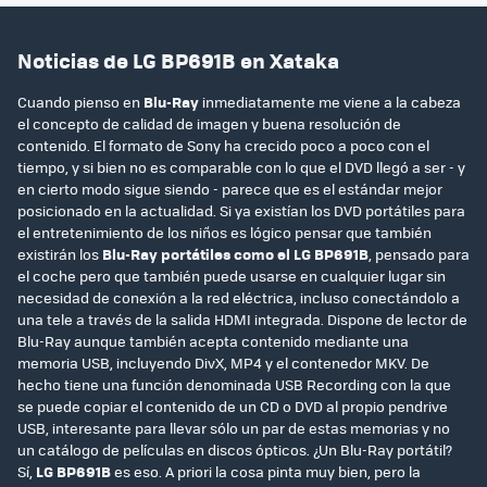
Noticias de LG BP691B en Xataka
Cuando pienso en
Blu-Ray
inmediatamente me viene a la cabeza
el concepto de calidad de imagen y buena resolución de
contenido. El formato de Sony ha crecido poco a poco con el
tiempo, y si bien no es comparable con lo que el DVD llegó a ser - y
en cierto modo sigue siendo - parece que es el estándar mejor
posicionado en la actualidad. Si ya existían los DVD portátiles para
el entretenimiento de los niños es lógico pensar que también
existirán los
Blu-Ray portátiles como el LG BP691B
, pensado para
el coche pero que también puede usarse en cualquier lugar sin
necesidad de conexión a la red eléctrica, incluso conectándolo a
una tele a través de la salida HDMI integrada. Dispone de lector de
Blu-Ray aunque también acepta contenido mediante una
memoria USB, incluyendo DivX, MP4 y el contenedor MKV. De
hecho tiene una función denominada USB Recording con la que
se puede copiar el contenido de un CD o DVD al propio pendrive
USB, interesante para llevar sólo un par de estas memorias y no
un catálogo de películas en discos ópticos. ¿Un Blu-Ray portátil?
Sí,
LG BP691B
es eso. A priori la cosa pinta muy bien, pero la