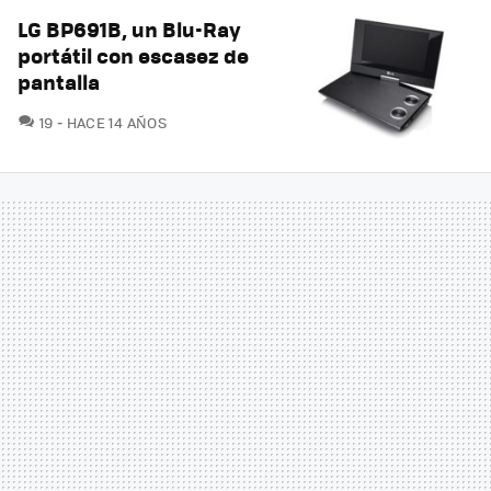
LG BP691B, un Blu-Ray
portátil con escasez de
pantalla
COMENTARIOS
19
HACE 14 AÑOS