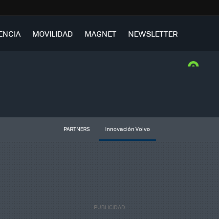
ENCIA
MOVILIDAD
MAGNET
NEWSLETTER
PARTNERS
Innovación Volvo