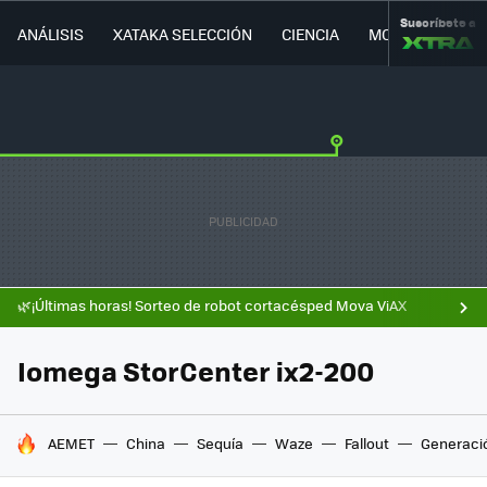
Suscríbete a
ANÁLISIS
XATAKA SELECCIÓN
CIENCIA
MOVILIDAD
🌿¡Últimas horas! Sorteo de robot cortacésped Mova ViAX
Iomega StorCenter ix2-200
HOY SE HABLA DE
AEMET
China
Sequía
Waze
Fallout
Generaci