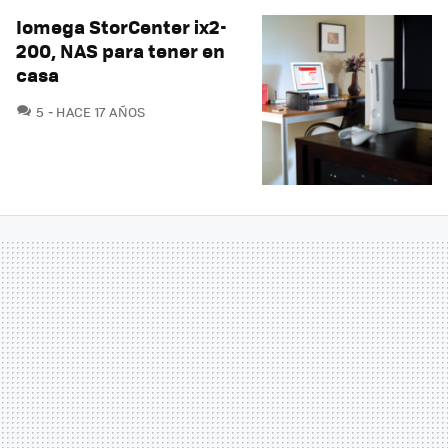
Iomega StorCenter ix2-
200, NAS para tener en
casa
COMENTARIOS
5
HACE 17 AÑOS