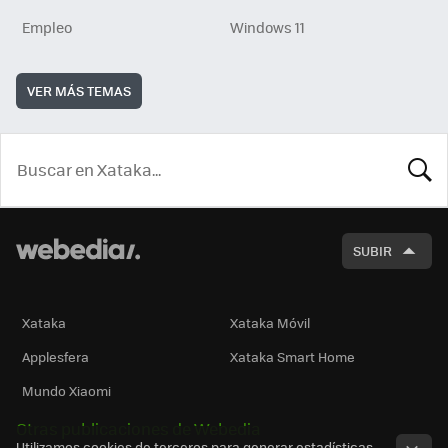
Empleo
Windows 11
VER MÁS TEMAS
BUSCA
SUBIR
Xataka
Xataka Móvil
Applesfera
Xataka Smart Home
Mundo Xiaomi
Otras publicaciones de Webedia
Utilizamos cookies de terceros para generar estadísticas