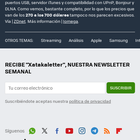
puertos USB, servidor iTunes y compatibilidad con UPnP, Bonjour y
DLNA. Como vemos, bastante completo, por lo que los precios que
van de los
270 a los 700 dólares
tampoco nos parecen excesivos.
Vía |
ZDnet
. Más información |
Iomega
.
OTROS TEMAS:
Streaming
Análisis
Apple
Samsung
In
RECIBE "Xatakaletter", NUESTRA NEWSLETTER
SEMANAL
SUSCRIBIR
Suscribiéndote aceptas nuestra
política de privacidad
Síguenos
Wh
Twit
Fac
You
Inst
Tele
RSS
Flip