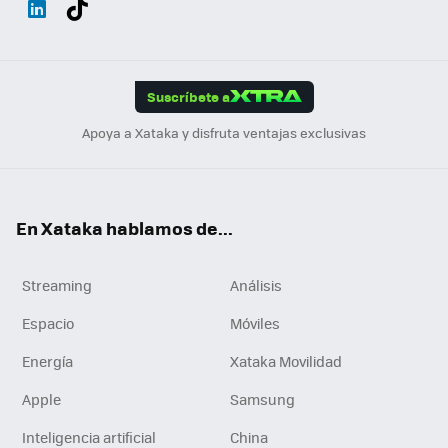
ats
ter
ebo
tub
agr
gra
boa
Link
Tikt
App
ok
e
am
m
rd
edI
ok
Suscríbete a
n
Apoya a Xataka y disfruta ventajas exclusivas
En Xataka hablamos de...
Streaming
Análisis
Espacio
Móviles
Energía
Xataka Movilidad
Apple
Samsung
Inteligencia artificial
China