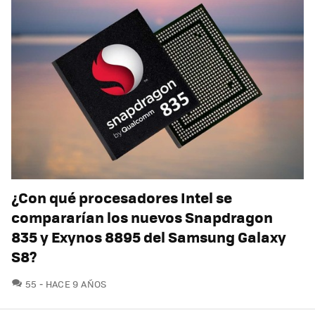
¿Con qué procesadores Intel se
compararían los nuevos Snapdragon
835 y Exynos 8895 del Samsung Galaxy
S8?
COMENTARIOS
55
HACE 9 AÑOS