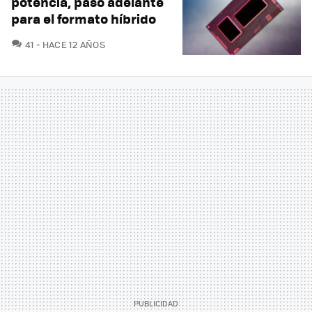
potencia, paso adelante
para el formato híbrido
COMENTARIOS
41
HACE 12 AÑOS