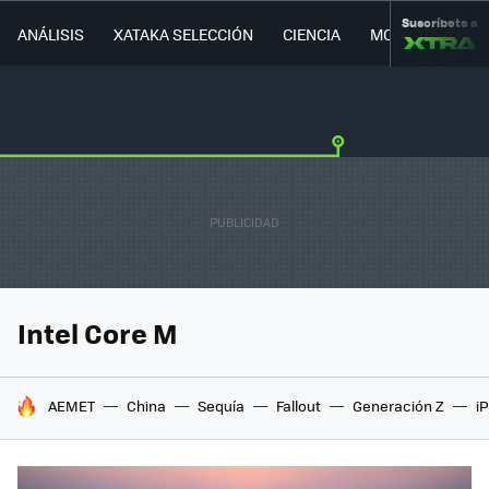
Suscríbete a
ANÁLISIS
XATAKA SELECCIÓN
CIENCIA
MOVILIDAD
Intel Core M
HOY SE HABLA DE
AEMET
China
Sequía
Fallout
Generación Z
i