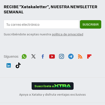
RECIBE "Xatakaletter", NUESTRA NEWSLETTER
SEMANAL
SUSCRIBIR
Suscribiéndote aceptas nuestra
política de privacidad
Síguenos
Wh
Twit
Fac
You
Inst
Tele
RSS
Flip
ats
ter
ebo
tub
agr
gra
boa
Link
Tikt
App
ok
e
am
m
rd
edI
ok
Suscríbete a
n
Apoya a Xataka y disfruta ventajas exclusivas