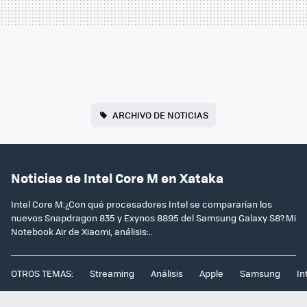
ARCHIVO DE NOTICIAS
Noticias de Intel Core M en Xataka
Intel Core M:¿Con qué procesadores Intel se compararían los
nuevos Snapdragon 835 y Exynos 8895 del Samsung Galaxy S8?.Mi
Notebook Air de Xiaomi, análisis:..
OTROS TEMAS:
Streaming
Análisis
Apple
Samsung
In