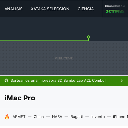
Suscríbete a
ANÁLISIS
XATAKA SELECCIÓN
CIENCIA
MOVILIDAD
🖨️ ¡Sorteamos una impresora 3D Bambu Lab A2L Combo!
iMac Pro
HOY SE HABLA DE
AEMET
China
NASA
Bugatti
Invento
iPhone 