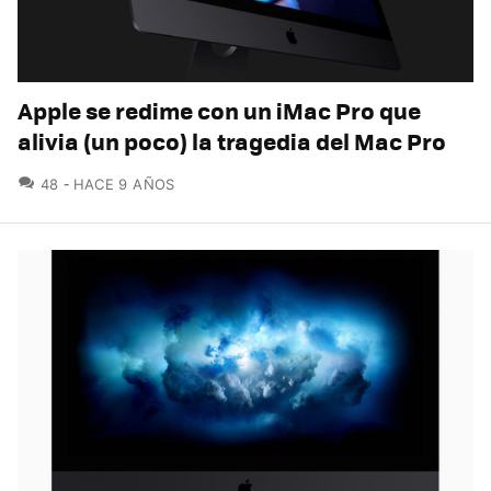
Apple se redime con un iMac Pro que
alivia (un poco) la tragedia del Mac Pro
COMENTARIOS
48
HACE 9 AÑOS