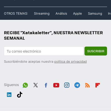
OTROS TEMAS:
Streaming
Análisis
Apple
Samsung
In
RECIBE "Xatakaletter", NUESTRA NEWSLETTER
SEMANAL
SUSCRIBIR
Suscribiéndote aceptas nuestra
política de privacidad
Síguenos
Wh
Twit
Fac
You
Inst
Tele
RSS
Flip
ats
ter
ebo
tub
agr
gra
boa
Link
Tikt
App
ok
e
am
m
rd
edIn
ok