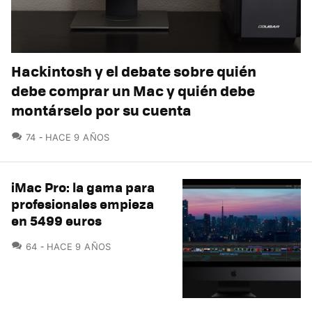
Hackintosh y el debate sobre quién
debe comprar un Mac y quién debe
montárselo por su cuenta
COMENTARIOS
74
HACE 9 AÑOS
iMac Pro: la gama para
profesionales empieza
en 5499 euros
COMENTARIOS
64
HACE 9 AÑOS