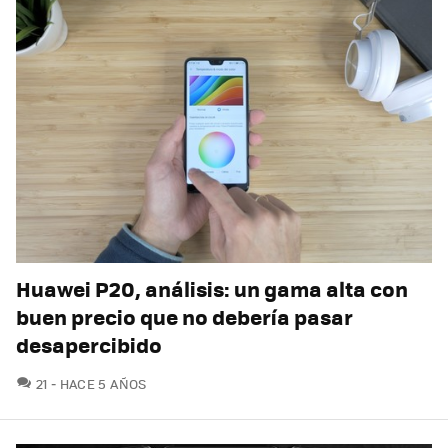
Huawei P20, análisis: un gama alta con
buen precio que no debería pasar
desapercibido
COMENTARIOS
21
HACE 5 AÑOS