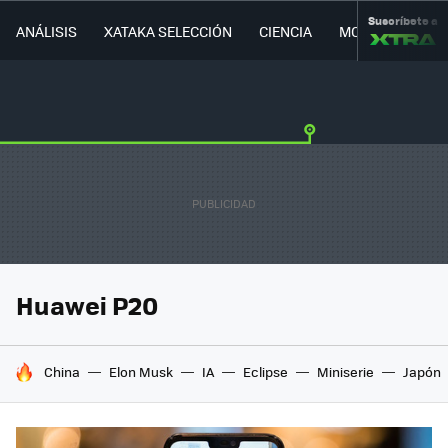
Suscríbete a
ANÁLISIS
XATAKA SELECCIÓN
CIENCIA
MOVILIDAD
Huawei P20
HOY SE HABLA DE
China
Elon Musk
IA
Eclipse
Miniserie
Japón