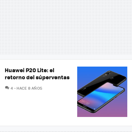
Huawei P20 Lite: el
retorno del súperventas
COMENTARIOS
4
HACE 8 AÑOS