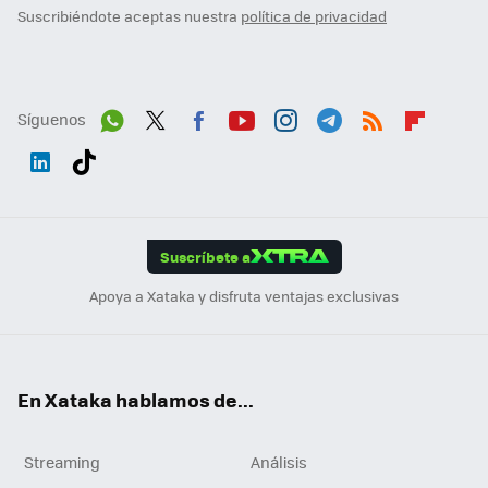
Suscribiéndote aceptas nuestra
política de privacidad
Síguenos
Wh
Twit
Fac
You
Inst
Tele
RSS
Flip
ats
ter
ebo
tub
agr
gra
boa
Link
Tikt
App
ok
e
am
m
rd
edI
ok
Suscríbete a
n
Apoya a Xataka y disfruta ventajas exclusivas
En Xataka hablamos de...
Streaming
Análisis