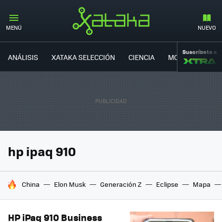
MENÚ
NUEVO
Suscríbete a
ANÁLISIS
XATAKA SELECCIÓN
CIENCIA
MOVILIDAD
hp ipaq 910
HOY SE HABLA DE
China
Elon Musk
Generación Z
Eclipse
Mapa
HP iPaq 910 Business