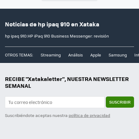
Noticias de hp ipaq 910 en Xataka
hp ipaq 910:HP iPaq 910 Business Messenger: revisión
OTROS TEMAS:
Streaming
Análisis
Apple
Samsung
In
RECIBE "Xatakaletter", NUESTRA NEWSLETTER
SEMANAL
SUSCRIBIR
Suscribiéndote aceptas nuestra
política de privacidad