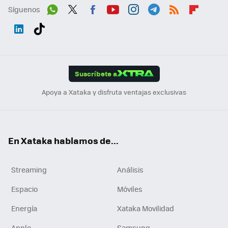
Síguenos
Wh
Twit
Fac
You
Inst
Tele
RSS
Flip
ats
ter
ebo
tub
agr
gra
boa
Link
Tikt
App
ok
e
am
m
rd
edI
ok
Suscríbete a
n
Apoya a Xataka y disfruta ventajas exclusivas
En Xataka hablamos de...
Streaming
Análisis
Espacio
Móviles
Energía
Xataka Movilidad
Apple
Samsung