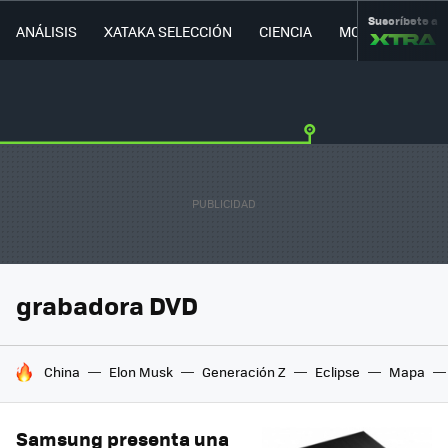
Suscríbete a
ANÁLISIS
XATAKA SELECCIÓN
CIENCIA
MOVILIDAD
grabadora DVD
HOY SE HABLA DE
China
Elon Musk
Generación Z
Eclipse
Mapa
Samsung presenta una