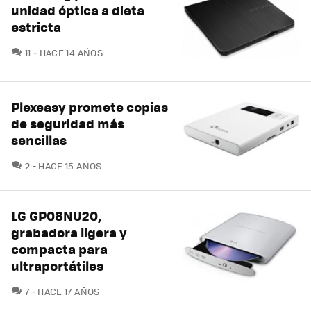
unidad óptica a dieta
estricta
COMENTARIOS
11
HACE 14 AÑOS
Plexeasy promete copias
de seguridad más
sencillas
COMENTARIOS
2
HACE 15 AÑOS
LG GP08NU20,
grabadora ligera y
compacta para
ultraportátiles
COMENTARIOS
7
HACE 17 AÑOS