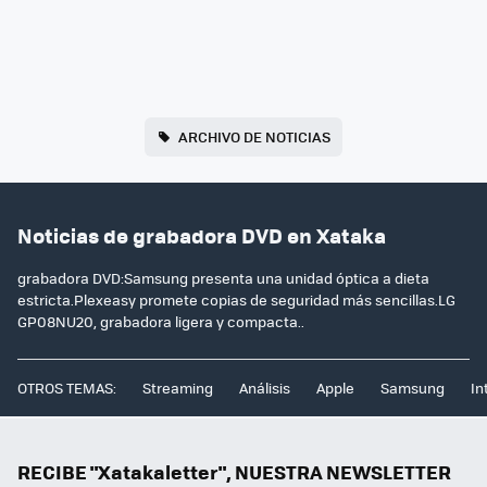
ARCHIVO DE NOTICIAS
Noticias de grabadora DVD en Xataka
grabadora DVD:Samsung presenta una unidad óptica a dieta
estricta.Plexeasy promete copias de seguridad más sencillas.LG
GP08NU20, grabadora ligera y compacta..
OTROS TEMAS:
Streaming
Análisis
Apple
Samsung
In
RECIBE "Xatakaletter", NUESTRA NEWSLETTER