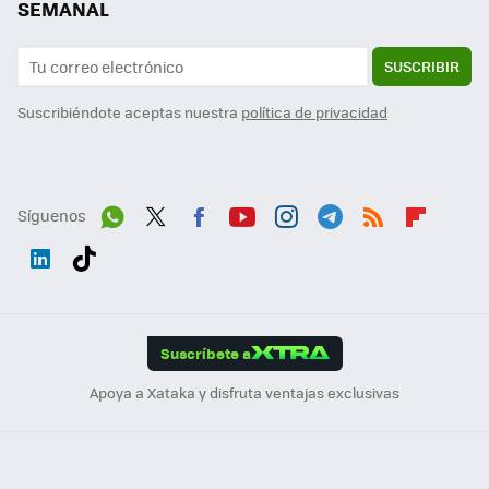
SEMANAL
SUSCRIBIR
Suscribiéndote aceptas nuestra
política de privacidad
Síguenos
Wh
Twit
Fac
You
Inst
Tele
RSS
Flip
ats
ter
ebo
tub
agr
gra
boa
Link
Tikt
App
ok
e
am
m
rd
edI
ok
Suscríbete a
n
Apoya a Xataka y disfruta ventajas exclusivas