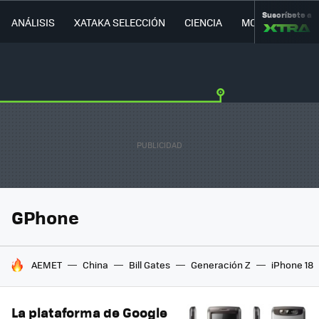
Suscríbete a
ANÁLISIS
XATAKA SELECCIÓN
CIENCIA
MOVILIDAD
GPhone
HOY SE HABLA DE
AEMET
China
Bill Gates
Generación Z
iPhone 18
La plataforma de Google