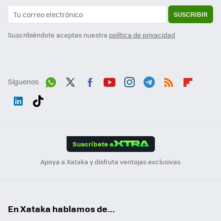
SUSCRIBIR
Suscribiéndote aceptas nuestra
política de privacidad
Síguenos
Wh
Twit
Fac
You
Inst
Tele
RSS
Flip
ats
ter
ebo
tub
agr
gra
boa
Link
Tikt
App
ok
e
am
m
rd
edI
ok
Suscríbete a
n
Apoya a Xataka y disfruta ventajas exclusivas
En Xataka hablamos de...