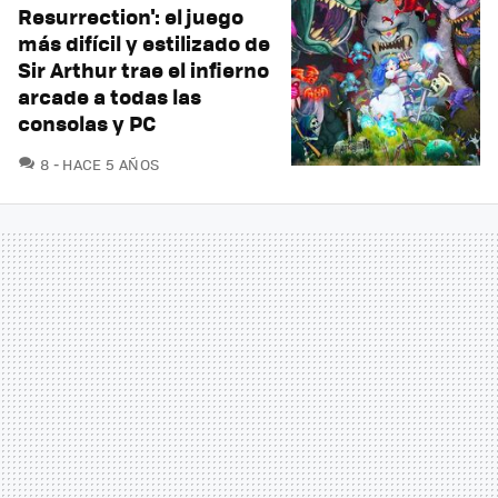
Resurrection': el juego
más difícil y estilizado de
Sir Arthur trae el infierno
arcade a todas las
consolas y PC
COMENTARIOS
8
HACE 5 AÑOS