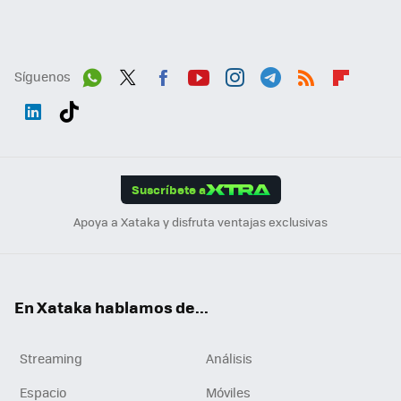
Síguenos
Wh
Twit
Fac
You
Inst
Tele
RSS
Flip
ats
ter
ebo
tub
agr
gra
boa
Link
Tikt
App
ok
e
am
m
rd
edI
ok
Suscríbete a
n
Apoya a Xataka y disfruta ventajas exclusivas
En Xataka hablamos de...
Streaming
Análisis
Espacio
Móviles