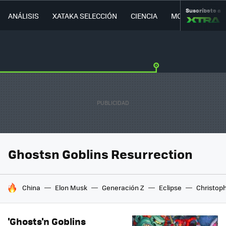
Suscríbete a
ANÁLISIS
XATAKA SELECCIÓN
CIENCIA
MOVILIDAD
Ghostsn Goblins Resurrection
HOY SE HABLA DE
China
Elon Musk
Generación Z
Eclipse
Christop
'Ghosts'n Goblins