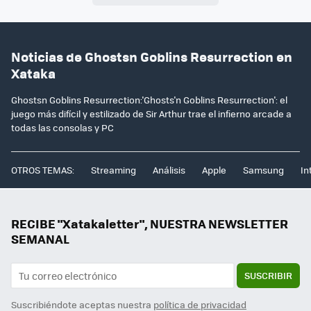
Noticias de Ghostsn Goblins Resurrection en
Xataka
Ghostsn Goblins Resurrection:'Ghosts'n Goblins Resurrection': el
juego más difícil y estilizado de Sir Arthur trae el infierno arcade a
todas las consolas y PC
OTROS TEMAS:
Streaming
Análisis
Apple
Samsung
In
RECIBE "Xatakaletter", NUESTRA NEWSLETTER
SEMANAL
SUSCRIBIR
Suscribiéndote aceptas nuestra
política de privacidad