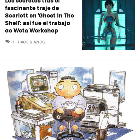
Los secretos tras el
fascinante traje de
Scarlett en 'Ghost In The
Shell': así fue el trabajo
de Weta Workshop
COMENTARIOS
11
HACE 9 AÑOS