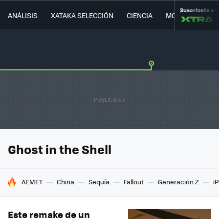
Suscríbete a
ANÁLISIS
XATAKA SELECCIÓN
CIENCIA
MOVILIDAD
Ghost in the Shell
HOY SE HABLA DE
AEMET
China
Sequía
Fallout
Generación Z
i
Este remake de un