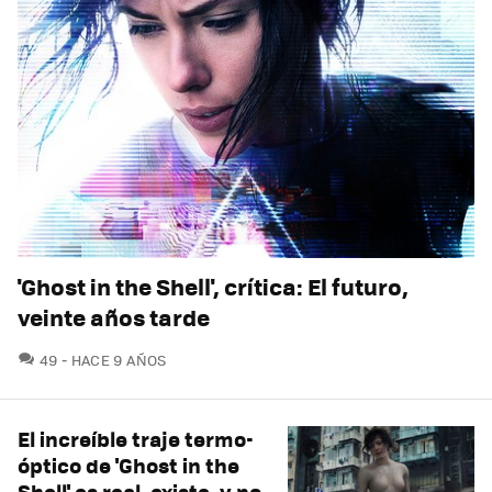
'Ghost in the Shell', crítica: El futuro,
veinte años tarde
COMENTARIOS
49
HACE 9 AÑOS
El increíble traje termo-
óptico de 'Ghost in the
Shell' es real, existe, y no