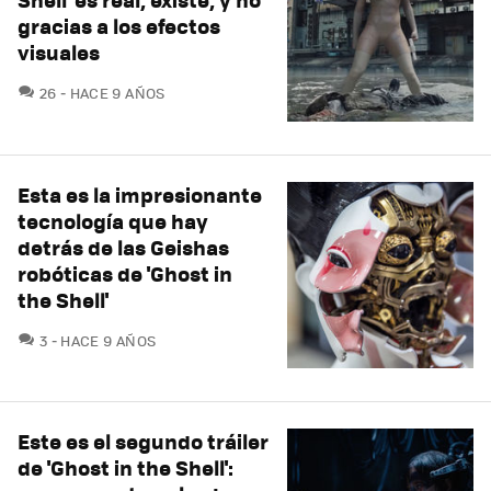
gracias a los efectos
visuales
COMENTARIOS
26
HACE 9 AÑOS
Esta es la impresionante
tecnología que hay
detrás de las Geishas
robóticas de 'Ghost in
the Shell'
COMENTARIOS
3
HACE 9 AÑOS
Este es el segundo tráiler
de 'Ghost in the Shell':