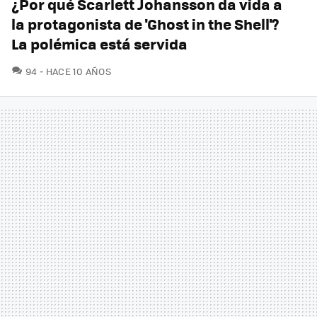
¿Por qué Scarlett Johansson da vida a
la protagonista de 'Ghost in the Shell'?
La polémica está servida
COMENTARIOS
94
HACE 10 AÑOS