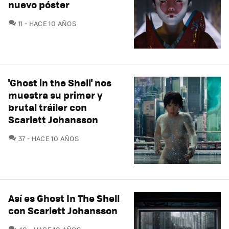
nuevo póster
COMENTARIOS
11
HACE 10 AÑOS
'Ghost in the Shell' nos
muestra su primer y
brutal tráiler con
Scarlett Johansson
COMENTARIOS
37
HACE 10 AÑOS
Así es Ghost In The Shell
con Scarlett Johansson
COMENTARIOS