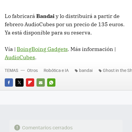
Lo fabricará
Bandai
y lo distribuirá a partir de
febrero AudioCubes por un precio de 135 euros.
Ya está disponible para su reserva.
Vía |
BoingBoing Gadgets
. Más información |
AudioCubes
.
TEMAS
Otros
Robótica e IA
bandai
Ghost in the Sh
FACEBOOK
TWITTER
FLIPBOARD
E-
WHATSAPP
MAIL
Comentarios cerrados