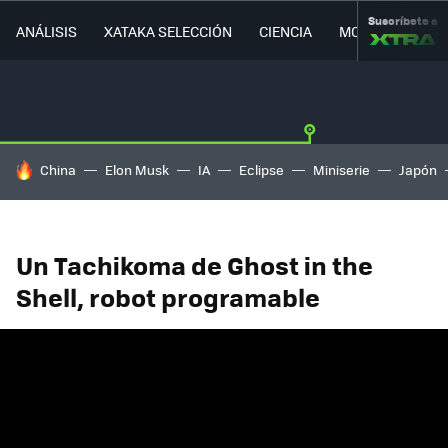
Suscríbete a
ANÁLISIS
XATAKA SELECCIÓN
CIENCIA
MOVILIDAD
HOY SE HABLA DE
China
Elon Musk
IA
Eclipse
Miniserie
Japón
Un Tachikoma de Ghost in the
Shell, robot programable