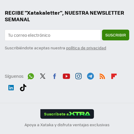
RECIBE "Xatakaletter", NUESTRA NEWSLETTER
SEMANAL
SUSCRIBIR
Suscribiéndote aceptas nuestra
política de privacidad
Síguenos
Wh
Twit
Fac
You
Inst
Tele
RSS
Flip
ats
ter
ebo
tub
agr
gra
boa
Link
Tikt
App
ok
e
am
m
rd
edI
ok
Suscríbete a
n
Apoya a Xataka y disfruta ventajas exclusivas