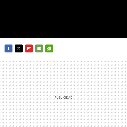
FACEBOOK
TWITTER
FLIPBOARD
E-
WHATSAPP
MAIL