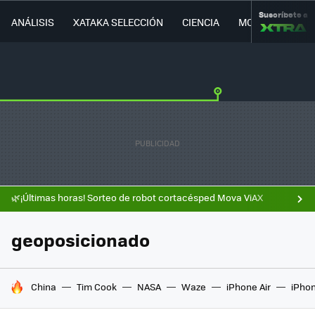
Suscríbete a
ANÁLISIS
XATAKA SELECCIÓN
CIENCIA
MOVILIDAD
🌿¡Últimas horas! Sorteo de robot cortacésped Mova ViAX
geoposicionado
HOY SE HABLA DE
China
Tim Cook
NASA
Waze
iPhone Air
iPhon