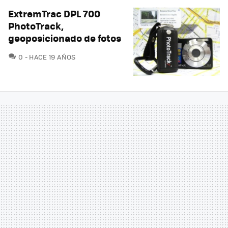
ExtremTrac DPL 700
PhotoTrack,
geoposicionado de fotos
COMENTARIOS
0
HACE 19 AÑOS