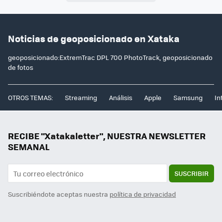
Noticias de geoposicionado en Xataka
geoposicionado:ExtremTrac DPL 700 PhotoTrack, geoposicionado
de fotos
OTROS TEMAS:
Streaming
Análisis
Apple
Samsung
In
RECIBE "Xatakaletter", NUESTRA NEWSLETTER
SEMANAL
SUSCRIBIR
Suscribiéndote aceptas nuestra
política de privacidad