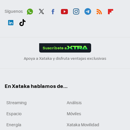
Síguenos
Wh
Twit
Fac
You
Inst
Tele
RSS
Flip
ats
ter
ebo
tub
agr
gra
boa
Link
Tikt
App
ok
e
am
m
rd
edI
ok
Suscríbete a
n
Apoya a Xataka y disfruta ventajas exclusivas
En Xataka hablamos de...
Streaming
Análisis
Espacio
Móviles
Energía
Xataka Movilidad