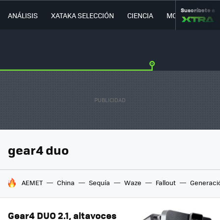
Suscríbete a
ANÁLISIS
XATAKA SELECCIÓN
CIENCIA
MOVILIDAD
gear4 duo
HOY SE HABLA DE
AEMET
China
Sequía
Waze
Fallout
Generaci
Gear4 DUO 2.1, altavoces