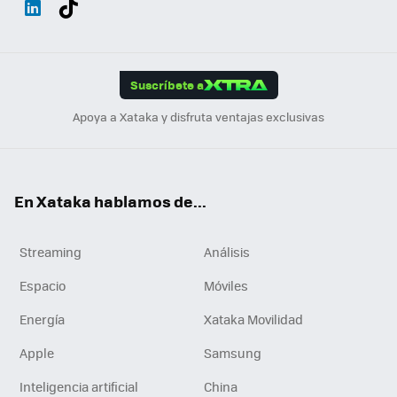
ats
ter
ebo
tub
agr
gra
boa
Link
Tikt
App
ok
e
am
m
rd
edI
ok
Suscríbete a
n
Apoya a Xataka y disfruta ventajas exclusivas
En Xataka hablamos de...
Streaming
Análisis
Espacio
Móviles
Energía
Xataka Movilidad
Apple
Samsung
Inteligencia artificial
China