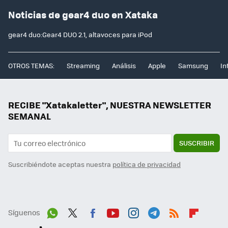
Noticias de gear4 duo en Xataka
gear4 duo:Gear4 DUO 2.1, altavoces para iPod
OTROS TEMAS:
Streaming
Análisis
Apple
Samsung
In
RECIBE "Xatakaletter", NUESTRA NEWSLETTER
SEMANAL
SUSCRIBIR
Suscribiéndote aceptas nuestra
política de privacidad
Síguenos
Wh
Twit
Fac
You
Inst
Tele
RSS
Flip