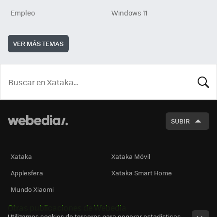
Empleo
Windows 11
VER MÁS TEMAS
BUSCA
SUBIR
Xataka
Xataka Móvil
Applesfera
Xataka Smart Home
Mundo Xiaomi
Otras publicaciones de Webedia
Utilizamos cookies de terceros para generar estadísticas