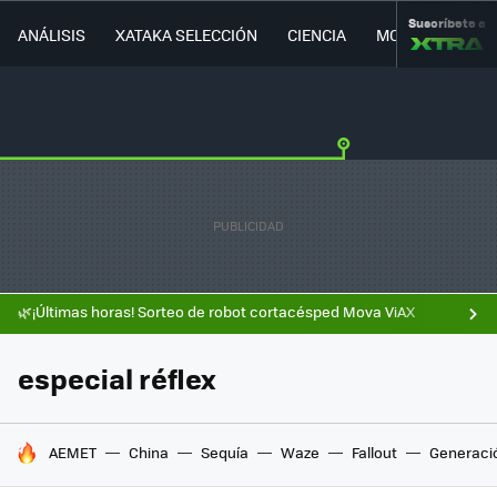
Suscríbete a
ANÁLISIS
XATAKA SELECCIÓN
CIENCIA
MOVILIDAD
🌿¡Últimas horas! Sorteo de robot cortacésped Mova ViAX
especial réflex
HOY SE HABLA DE
AEMET
China
Sequía
Waze
Fallout
Generaci