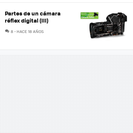
Partes de un cámara
réflex digital (III)
COMENTARIOS
8
HACE 18 AÑOS