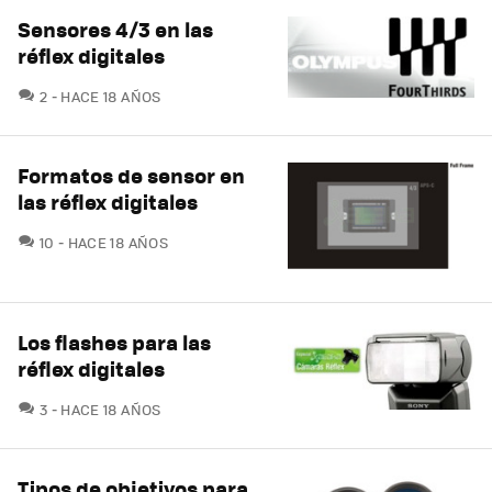
Sensores 4/3 en las
réflex digitales
COMENTARIOS
2
HACE 18 AÑOS
Formatos de sensor en
las réflex digitales
COMENTARIOS
10
HACE 18 AÑOS
Los flashes para las
réflex digitales
COMENTARIOS
3
HACE 18 AÑOS
Tipos de objetivos para