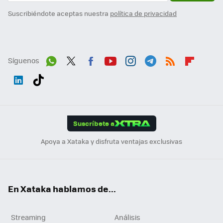
Suscribiéndote aceptas nuestra
política de privacidad
Síguenos
Wh
Twit
Fac
You
Inst
Tele
RSS
Flip
ats
ter
ebo
tub
agr
gra
boa
Link
Tikt
App
ok
e
am
m
rd
edI
ok
Suscríbete a
n
Apoya a Xataka y disfruta ventajas exclusivas
En Xataka hablamos de...
Streaming
Análisis