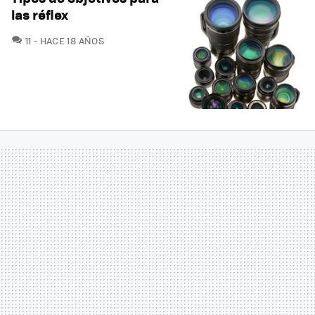
las réflex
COMENTARIOS
11
HACE 18 AÑOS