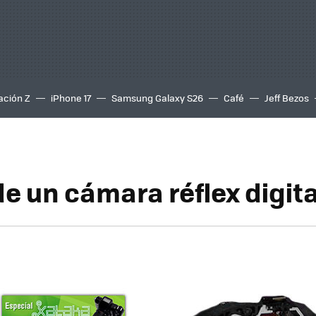
ación Z
iPhone 17
Samsung Galaxy S26
Café
Jeff Bezos
e un cámara réflex digital