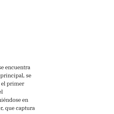
 se encuentra
 principal, se
 el primer
el
niéndose en
or, que captura