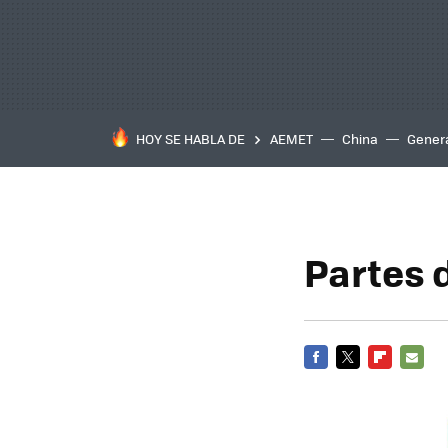
HOY SE HABLA DE
AEMET
China
Gener
Partes d
FACEBOOK
TWITTER
FLIPBOARD
E-
MAIL