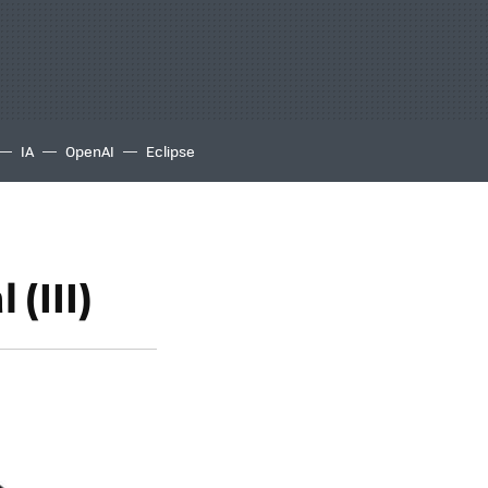
IA
OpenAI
Eclipse
 (III)