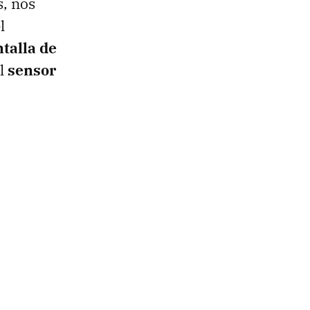
s, nos
l
ntalla de
el
sensor