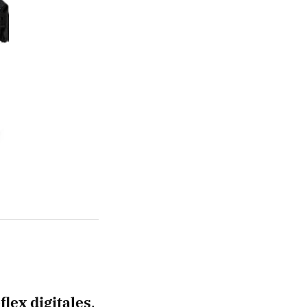
lex digitales
.