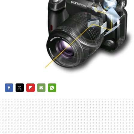
FACEBOOK
TWITTER
FLIPBOARD
E-
WHATSAPP
MAIL