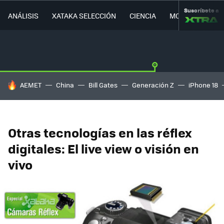
Suscríbete a
ANÁLISIS
XATAKA SELECCIÓN
CIENCIA
MOVILIDAD
HOY SE HABLA DE
AEMET
China
Bill Gates
Generación Z
iPhone 18
Otras tecnologías en las réflex
digitales: El live view o visión en
vivo