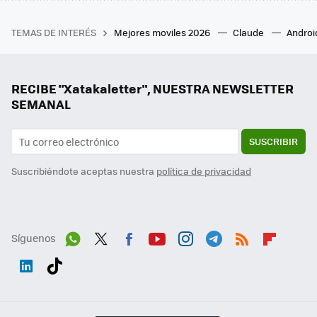
TEMAS DE INTERÉS
Mejores moviles 2026
Claude
Androi
RECIBE "Xatakaletter", NUESTRA NEWSLETTER
SEMANAL
SUSCRIBIR
Suscribiéndote aceptas nuestra
política de privacidad
Síguenos
Wh
Twit
Fac
You
Inst
Tele
RSS
Flip
ats
ter
ebo
tub
agr
gra
boa
Link
Tikt
App
ok
e
am
m
rd
edI
ok