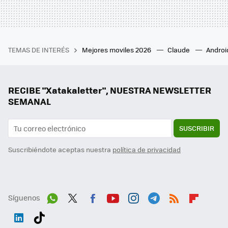
TEMAS DE INTERÉS
Mejores moviles 2026
Claude
Androi
RECIBE "Xatakaletter", NUESTRA NEWSLETTER
SEMANAL
SUSCRIBIR
Suscribiéndote aceptas nuestra
política de privacidad
Síguenos
Wh
Twit
Fac
You
Inst
Tele
RSS
Flip