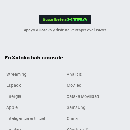
ats
ter
ebo
tub
agr
gra
boa
Link
Tikt
App
ok
e
am
m
rd
edI
ok
Suscríbete a
n
Apoya a Xataka y disfruta ventajas exclusivas
En Xataka hablamos de...
Streaming
Análisis
Espacio
Móviles
Energía
Xataka Movilidad
Apple
Samsung
Inteligencia artificial
China
Empleo
Windows 11