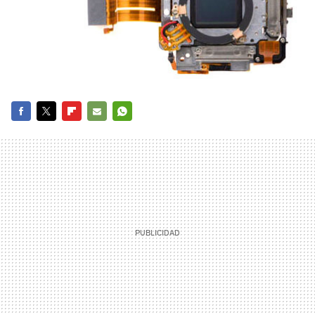
FACEBOOK
TWITTER
FLIPBOARD
E-
WHATSAPP
MAIL