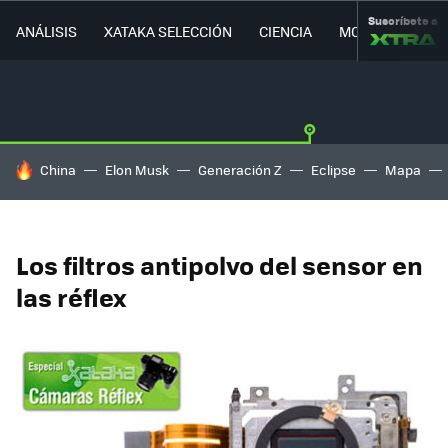
Suscríbete a
ANÁLISIS
XATAKA SELECCIÓN
CIENCIA
MOVILIDAD
HOY SE HABLA DE
China
Elon Musk
Generación Z
Eclipse
Mapa
Los filtros antipolvo del sensor en
las réflex